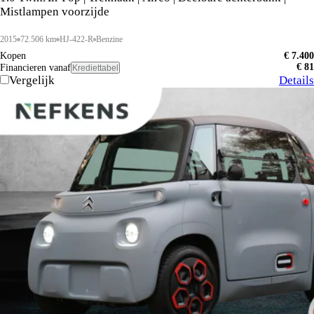
Mistlampen voorzijde
2015
72.506 km
HJ-422-R
Benzine
Kopen
€ 7.400
€ 81
Financieren vanaf
Krediettabel
Vergelijk
Details