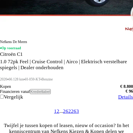
Nefkens De Meern
Op voorraad
Citroën C1
1.0 72pk Feel | Cruise Control | Airco | Elektrisch verstelbare
spiegels | Dealer onderhouden
2020
66.128 km
H-059-KT
Benzine
Kopen
€ 8.800
€ 96
Financieren vanaf
Krediettabel
Vergelijk
Details
1
2
...
262
263
Twijfel je tussen kopen of leasen, nieuw of occasion? In het
kenniscentrum van Nefkens Kiezen & Kopen delen we