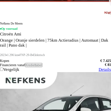
Nefkens De Meern
Op voorraad
Citroën Ami
Orange | Oranje sierdelen | 75km Actieradius | Automaat | Dak
rail | Pano dak |
2023
1.296 km
FNP-29-B
Elektrisch
Kopen
€ 7.425
€ 81
Financieren vanaf
Krediettabel
Vergelijk
Details