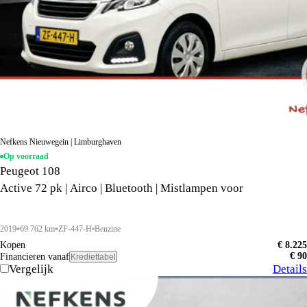
Nefkens Nieuwegein | Limburghaven
Op voorraad
Peugeot 108
Active 72 pk | Airco | Bluetooth | Mistlampen voor
2019
69.762 km
ZF-447-H
Benzine
Kopen
€ 8.225
€ 90
Financieren vanaf
Krediettabel
Vergelijk
Details