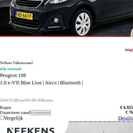
Nefkens Valkenswaard
Op voorraad
Peugeot 108
1.0 e-VTi Blue Lion | Airco | Bluetooth |
2016
74.289 km
ND-661-P
Benzine
Kopen
€ 6.925
€ 76
Financieren vanaf
Krediettabel
Vergelijk
Details