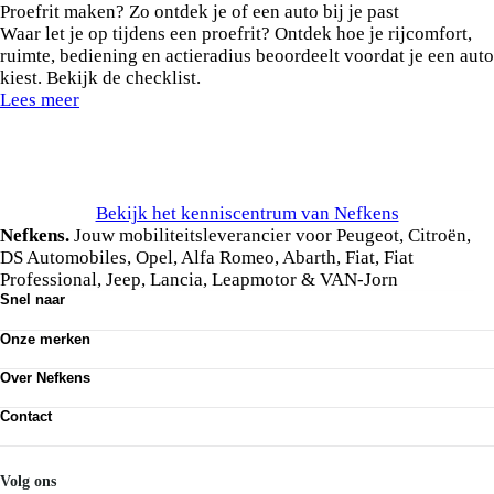
Proefrit maken? Zo ontdek je of een auto bij je past
Waar let je op tijdens een proefrit? Ontdek hoe je rijcomfort,
ruimte, bediening en actieradius beoordeelt voordat je een auto
kiest. Bekijk de checklist.
Lees meer
Bekijk het kenniscentrum van Nefkens
Nefkens.
Jouw mobiliteitsleverancier voor Peugeot, Citroën,
DS Automobiles, Opel, Alfa Romeo, Abarth, Fiat, Fiat
Professional, Jeep, Lancia, Leapmotor & VAN-Jorn
Snel naar
Ons aanbod
Onze merken
Werkplaatsafspraak maken
Onze diensten
Peugeot
Acties
Over Nefkens
Citroën
DS Automobiles
Onze historie
Opel
Contact
Vrienden van Nefkens
Alfa Romeo
Nefkens anno nu
Contact
Abarth
Vestigingen
Mijn Nefkens
Fiat
Werken bij
Nefkens Emil Frey Schadeservice
Volg ons
Fiat Professional
Nieuws