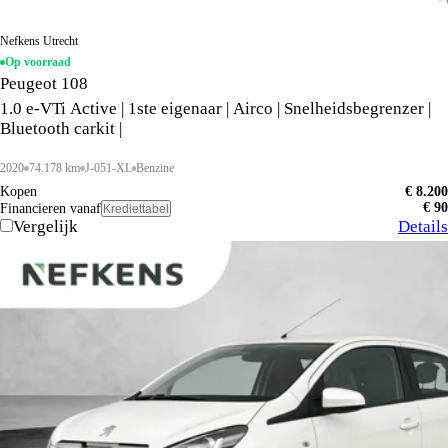
Nefkens Utrecht
Op voorraad
Peugeot 108
1.0 e-VTi Active | 1ste eigenaar | Airco | Snelheidsbegrenzer |
Bluetooth carkit |
2020
74.178 km
J-051-XL
Benzine
Kopen
€ 8.200
€ 90
Financieren vanaf
Krediettabel
Vergelijk
Details