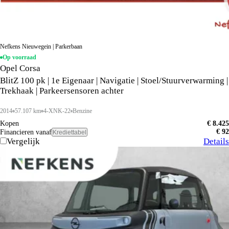
Nefkens Nieuwegein | Parkerbaan
Op voorraad
Opel Corsa
BlitZ 100 pk | 1e Eigenaar | Navigatie | Stoel/Stuurverwarming |
Trekhaak | Parkeersensoren achter
2014
57.107 km
4-XNK-22
Benzine
Kopen
€ 8.425
€ 92
Financieren vanaf
Krediettabel
Vergelijk
Details