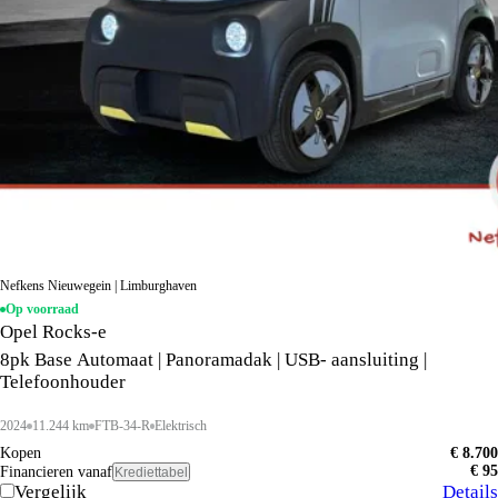
Nefkens Nieuwegein | Limburghaven
Op voorraad
Opel Rocks-e
8pk Base Automaat | Panoramadak | USB- aansluiting |
Telefoonhouder
2024
11.244 km
FTB-34-R
Elektrisch
Kopen
€ 8.700
€ 95
Financieren vanaf
Krediettabel
Vergelijk
Details