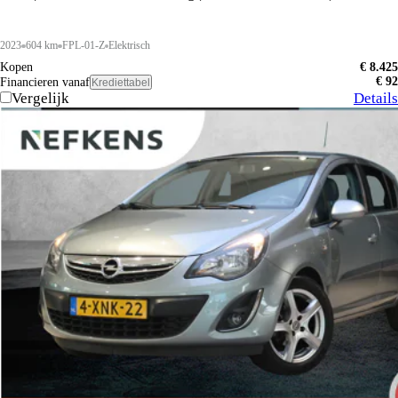
2023
604 km
FPL-01-Z
Elektrisch
Kopen
€ 8.425
€ 92
Financieren vanaf
Krediettabel
Vergelijk
Details