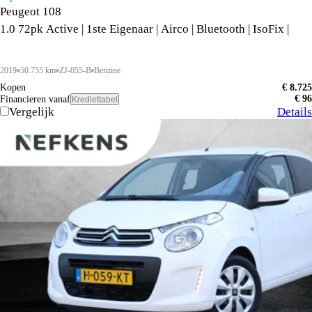
Peugeot 108
1.0 72pk Active | 1ste Eigenaar | Airco | Bluetooth | IsoFix |
2019
50.755 km
ZJ-055-B
Benzine
Kopen
€ 8.725
€ 96
Financieren vanaf
Krediettabel
Vergelijk
Details