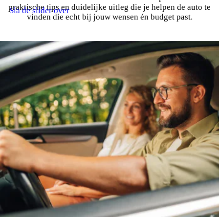
praktische tips en duidelijke uitleg die je helpen de auto te
Sla de slider over
vinden die echt bij jouw wensen én budget past.