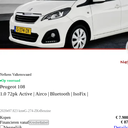
Nefkens Valkenswaard
Op voorraad
Peugeot 108
1.0 72pk Active | Airco | Bluetooth | IsoFix |
2020
97.823 km
G-274-ZK
Benzine
Kopen
€ 7.900
€ 87
Financieren vanaf
Krediettabel
Vergelijk
Details