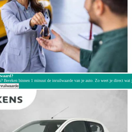
 waard?
s? Bereken binnen 1 minuut de inruilwaarde van je auto. Zo weet je direct wat j
nruilwaarde