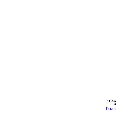
€ 8.225
€ 90
Details