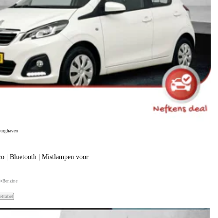
burghaven
co | Bluetooth | Mistlampen voor
H
Benzine
ettabel