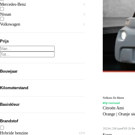
Mercedes-Benz
1
Clubman
1
Nissan
1
A-Klasse
1
Volkswagen
1
QASHQAI
1
T-Cross
1
Prijs
Bouwjaar
Van...
Kilometerstand
Tot...
Nefkens De Meern
Op voorraad
Basiskleur
Citroën Ami
Orange | Oranje si
Grijs
909
Brandstof
Zwart
610
2023
1.296 km
FNP-29-B
Hybride benzine
1379
Kopen