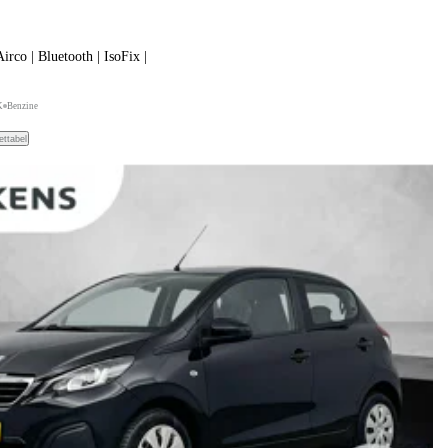
irco | Bluetooth | IsoFix |
K
Benzine
ettabel