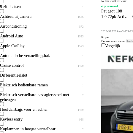
Nefkens Valkenswaard
9 zitplaatsen
Op voorraad
1
Peugeot 108
Achteruitrijcamera
1.0 72pk Active | A
1636
Airconditioning
572
2020
97.823 km
G-274-Z
Android Auto
1523
Kopen
Financieren vanaf
Kredi
Vergelijk
Apple CarPlay
1523
Automatische versnellingsbak
1
Cruise control
1490
Differentieelslot
1
Elektrisch bedienbare ramen
1
Elektrisch verstelbare passagiersstoel met
2
geheugen
Hoofdairbags voor en achter
1440
Keyless entry
998
Koplampen in hoogte verstelbaar
2