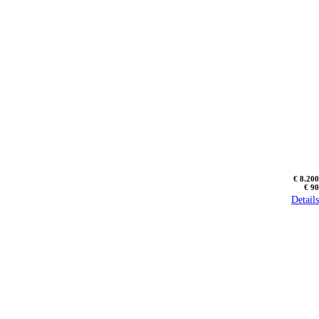
€ 8.200
€ 90
Details