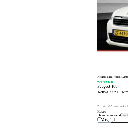
Nefkens Baarn | Tolweg
57
Nefkens Valkenswaard
54
Nefkens Doorn
44
Nefkens Nieuwegein | Lim
Op voorraad
Peugeot 108
Active 72 pk | Air
2019
69.762 km
ZF-447-
Kopen
Financieren vanaf
Kredi
Vergelijk