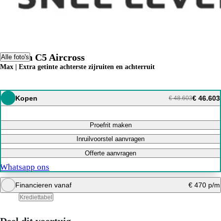
Citroën C5 Aircross
Alle foto's
Max | Extra getinte achterste zijruiten en achterruit
Kopen
€ 46.603
€ 48.603
Proefrit maken
Inruilvoorstel aanvragen
Offerte aanvragen
Whatsapp ons
Financieren vanaf
€ 470 p/m
Krediettabel
Bereken maandbedrag