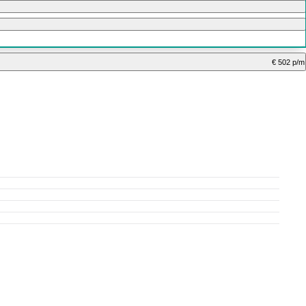
€ 502 p/m