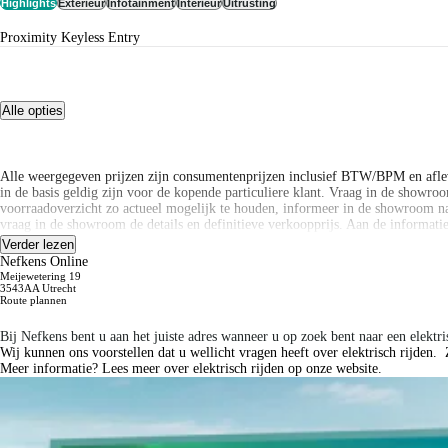
Highlights
Exterieur
Infotainment
Interieur
Uitrusting
Proximity Keyless Entry
Alle opties
Alle weergegeven prijzen zijn consumentenprijzen inclusief BTW/BPM en afle
in de basis geldig zijn voor de kopende particuliere klant. Vraag in de showroom
voorraadoverzicht zo actueel mogelijk te houden, informeer in de showroom na
vraag in de showroom de details en definitieve verkoopprijs. Aan de informat
Verder lezen
Alle weergegeven prijzen zijn consumentenprijzen inclusief BTW/BPM en afle
Nefkens Online
in de basis geldig zijn voor de kopende particuliere klant. Vraag in de showroom
Meijewetering 19
voorraadoverzicht zo actueel mogelijk te houden, informeer in de showroom na
3543AA Utrecht
Route plannen
vraag in de showroom de details en definitieve verkoopprijs. Aan de informat
Bij Nefkens bent u aan het juiste adres wanneer u op zoek bent naar een elektr
Disclaimer: LET OP: Getoonde afbeeldingen kunnen afwijken van de daadwerkel
Wij kunnen ons voorstellen dat u wellicht vragen heeft over elektrisch rijden
Meer informatie? Lees meer over elektrisch rijden op onze website.