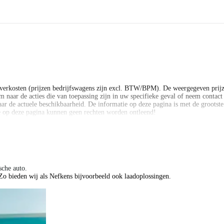
verkosten (prijzen bedrijfswagens zijn excl. BTW/BPM). De weergegeven prijz
 naar de acties die van toepassing zijn in uw specifieke geval of neem contact o
ar de actuele beschikbaarheid. De informatie op deze pagina is met de grootst
ie op deze pagina kunnen geen rechten worden ontleend!
verkosten (prijzen bedrijfswagens zijn excl. BTW/BPM). De weergegeven prijz
 naar de acties die van toepassing zijn in uw specifieke geval of neem contact o
ar de actuele beschikbaarheid. De informatie op deze pagina is met de grootst
ie op deze pagina kunnen geen rechten worden ontleend!
ische auto.
ijke voorraadauto. Hier kunnen geen rechten aan worden ontleend. Vraag onze
. Zo bieden wij als Nefkens bijvoorbeeld ook laadoplossingen.