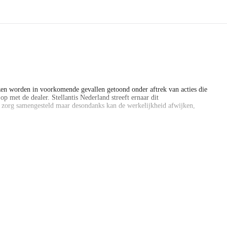
en worden in voorkomende gevallen getoond onder aftrek van acties die
p met de dealer. Stellantis Nederland streeft ernaar dit
e zorg samengesteld maar desondanks kan de werkelijkheid afwijken,
en worden in voorkomende gevallen getoond onder aftrek van acties die
p met de dealer. Stellantis Nederland streeft ernaar dit
e zorg samengesteld maar desondanks kan de werkelijkheid afwijken,
 verkoopadviseurs naar specificaties van deze auto.