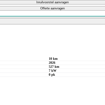
Inruilvoorstel aanvragen
Offerte aanvragen
Bereken maandbedrag
10 km
2026
527 km
7 kW
0 pk