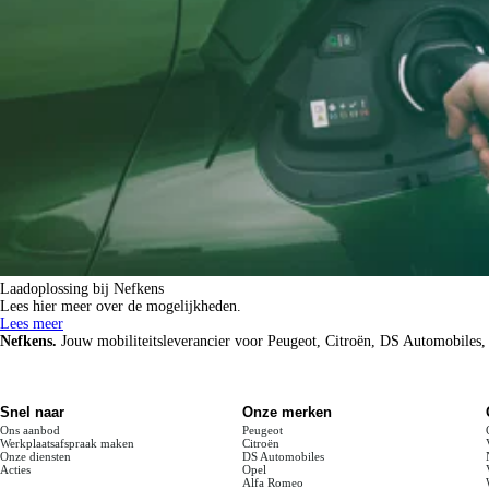
Laadoplossing bij Nefkens
Lees hier meer over de mogelijkheden.
Lees meer
Nefkens.
Jouw mobiliteitsleverancier voor Peugeot, Citroën, DS Automobiles,
Snel naar
Onze merken
Ons aanbod
Peugeot
Werkplaatsafspraak maken
Citroën
Onze diensten
DS Automobiles
Acties
Opel
Alfa Romeo