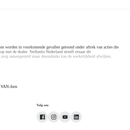
en worden in voorkomende gevallen getoond onder aftrek van acties die
p met de dealer. Stellantis Nederland streeft ernaar dit
e zorg samengesteld maar desondanks kan de werkelijkheid afwijken,
en worden in voorkomende gevallen getoond onder aftrek van acties die
p met de dealer. Stellantis Nederland streeft ernaar dit
e zorg samengesteld maar desondanks kan de werkelijkheid afwijken,
& VAN-Jorn
 verkoopadviseurs naar specificaties van deze auto.
Volg ons