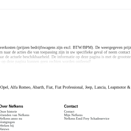
verkosten (prijzen bedrijfswagens zijn excl. BTW/BPM). De weergegeven prijz
 naar de acties die van toepassing zijn in uw specifieke geval of neem contact o
ar de actuele beschikbaarheid. De informatie op deze pagina is met de grootst
ie op deze pagina kunnen geen rechten worden ontleend!
verkosten (prijzen bedrijfswagens zijn excl. BTW/BPM). De weergegeven prijz
 naar de acties die van toepassing zijn in uw specifieke geval of neem contact o
ar de actuele beschikbaarheid. De informatie op deze pagina is met de grootst
ie op deze pagina kunnen geen rechten worden ontleend!
 Opel, Alfa Romeo, Abarth, Fiat, Fiat Professional, Jeep, Lancia, Leapmotor 
ijke voorraadauto. Hier kunnen geen rechten aan worden ontleend. Vraag onze
Over Nefkens
Contact
Onze historie
Contact
Vrienden van Nefkens
Mijn Nefkens
Nefkens anno nu
Nefkens Emil Frey Schadeservice
Vestigingen
Werken bij
Nieuws