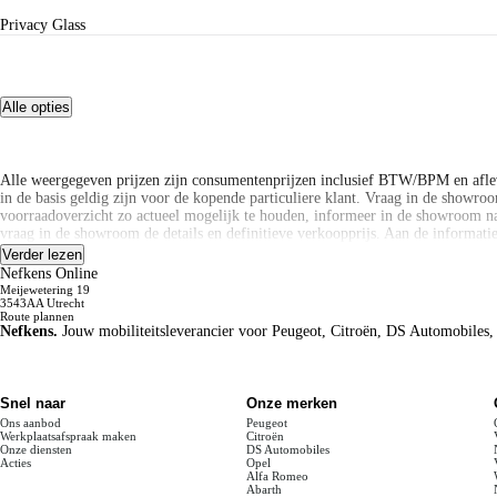
Privacy Glass
Alle opties
Alle weergegeven prijzen zijn consumentenprijzen inclusief BTW/BPM en afle
in de basis geldig zijn voor de kopende particuliere klant. Vraag in de showroom
voorraadoverzicht zo actueel mogelijk te houden, informeer in de showroom na
vraag in de showroom de details en definitieve verkoopprijs. Aan de informat
Verder lezen
Alle weergegeven prijzen zijn consumentenprijzen inclusief BTW/BPM en afle
Nefkens Online
in de basis geldig zijn voor de kopende particuliere klant. Vraag in de showroom
Meijewetering 19
voorraadoverzicht zo actueel mogelijk te houden, informeer in de showroom na
3543AA Utrecht
Route plannen
vraag in de showroom de details en definitieve verkoopprijs. Aan de informat
Nefkens.
Jouw mobiliteitsleverancier voor Peugeot, Citroën, DS Automobiles,
Disclaimer: LET OP: Getoonde afbeeldingen kunnen afwijken van de daadwerkel
Snel naar
Onze merken
Ons aanbod
Peugeot
Werkplaatsafspraak maken
Citroën
Onze diensten
DS Automobiles
Acties
Opel
Alfa Romeo
Abarth