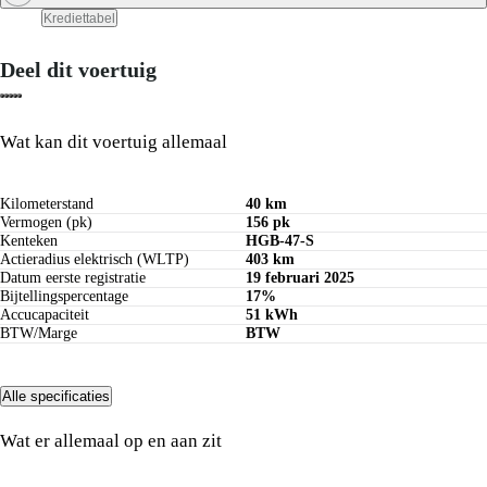
Bereken private lease bedrag
Krediettabel
Deel dit voertuig
Bereken maandbedrag
Wat kan dit voertuig allemaal
Kilometerstand
40 km
Vermogen (pk)
156 pk
Kenteken
HGB-47-S
Actieradius elektrisch (WLTP)
403 km
Datum eerste registratie
19 februari 2025
Bijtellingspercentage
17%
Accucapaciteit
51 kWh
BTW/Marge
BTW
Alle specificaties
Wat er allemaal op en aan zit