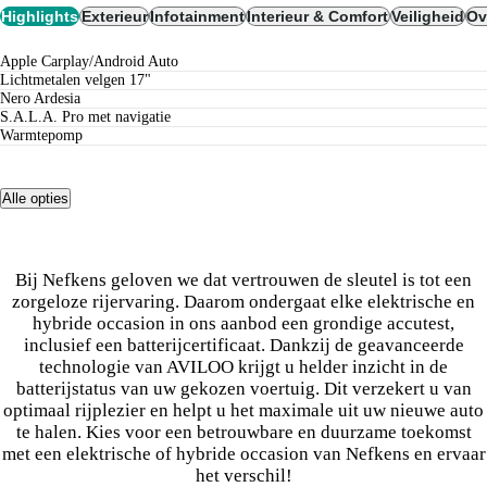
Highlights
Exterieur
Infotainment
Interieur & Comfort
Veiligheid
Ov
Apple Carplay/Android Auto
lichtmetalen velgen 17"
Nero Ardesia
S.A.L.A. Pro met navigatie
warmtepomp
Alle opties
Bij Nefkens geloven we dat vertrouwen de sleutel is tot een
zorgeloze rijervaring. Daarom ondergaat elke elektrische en
hybride occasion in ons aanbod een grondige accutest,
inclusief een batterijcertificaat. Dankzij de geavanceerde
technologie van AVILOO krijgt u helder inzicht in de
batterijstatus van uw gekozen voertuig. Dit verzekert u van
optimaal rijplezier en helpt u het maximale uit uw nieuwe auto
te halen. Kies voor een betrouwbare en duurzame toekomst
met een elektrische of hybride occasion van Nefkens en ervaar
het verschil!