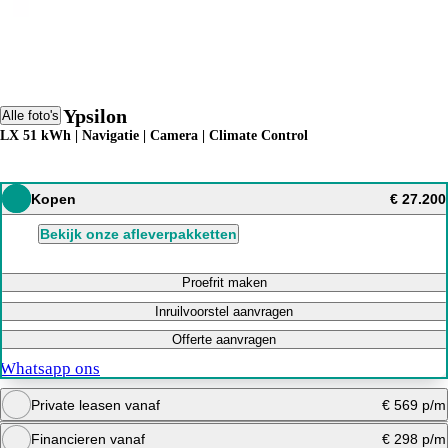
Lancia Ypsilon
Alle foto's
LX 51 kWh | Navigatie | Camera | Climate Control
Kopen
€ 27.200
Bekijk onze afleverpakketten
Proefrit maken
Inruilvoorstel aanvragen
Offerte aanvragen
Whatsapp ons
Private leasen vanaf
€ 569 p/m
Financieren vanaf
€ 298 p/m