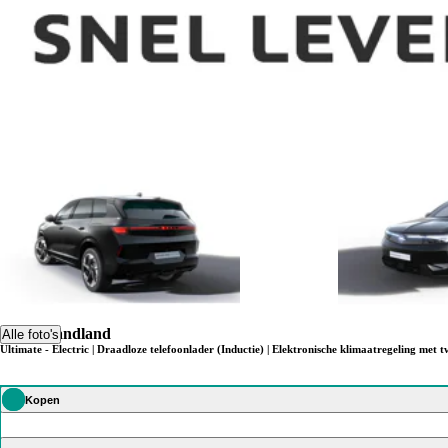
Opel Grandland
Alle foto's
Ultimate - Electric | Draadloze telefoonlader (Inductie) | Elektronische klimaatregeling met 
Kopen