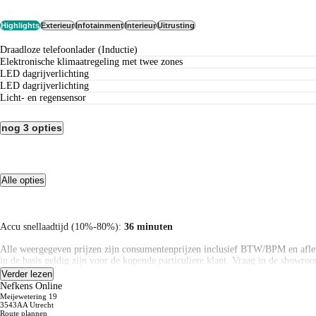
Highlights
Exterieur
Infotainment
Interieur
Uitrusting
Draadloze telefoonlader (Inductie)
Elektronische klimaatregeling met twee zones
LED dagrijverlichting
LED dagrijverlichting
Licht- en regensensor
nog 3 opties
Alle opties
Accu snellaadtijd (10%-80%):
36 minuten
Alle weergegeven prijzen zijn consumentenprijzen inclusief BTW/BPM en afle
in de basis geldig zijn voor de kopende particuliere klant. Vraag in de showroom
voorraadoverzicht zo actueel mogelijk te houden, informeer in de showroom na
Verder lezen
vraag in de showroom de details en definitieve verkoopprijs. Aan de informat
Nefkens Online
Meijewetering 19
Alle weergegeven prijzen zijn consumentenprijzen inclusief BTW/BPM en afle
3543AA Utrecht
Route plannen