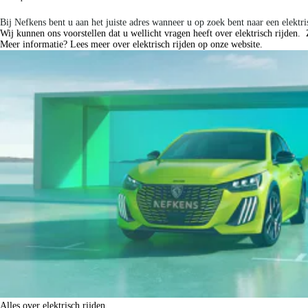
in de basis geldig zijn voor de kopende particuliere klant. Vraag in de showroom
voorraadoverzicht zo actueel mogelijk te houden, informeer in de showroom na
Bij Nefkens bent u aan het juiste adres wanneer u op zoek bent naar een elektr
vraag in de showroom de details en definitieve verkoopprijs. Aan de informat
Wij kunnen ons voorstellen dat u wellicht vragen heeft over elektrisch rijden
Meer informatie? Lees meer over elektrisch rijden op onze website.
Disclaimer: LET OP: Getoonde afbeeldingen kunnen afwijken van de daadwerkel
Alles over elektrisch rijden