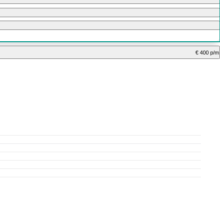
€ 400 p/m