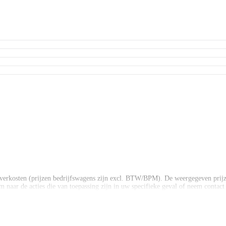
verkosten (prijzen bedrijfswagens zijn excl. BTW/BPM). De weergegeven prijz
 naar de acties die van toepassing zijn in uw specifieke geval of neem contact o
ar de actuele beschikbaarheid. De informatie op deze pagina is met de grootst
ie op deze pagina kunnen geen rechten worden ontleend!
verkosten (prijzen bedrijfswagens zijn excl. BTW/BPM). De weergegeven prijz