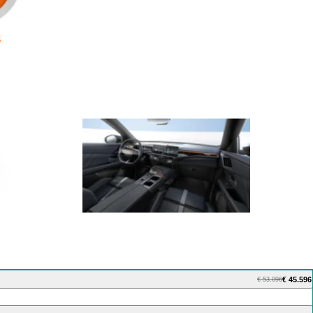
€ 45.596
€ 53.096