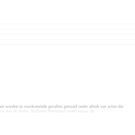
en worden in voorkomende gevallen getoond onder aftrek van acties die
p met de dealer. Stellantis Nederland streeft ernaar dit
e zorg samengesteld maar desondanks kan de werkelijkheid afwijken,
en worden in voorkomende gevallen getoond onder aftrek van acties die