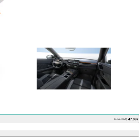
€ 47.097
€ 54.597