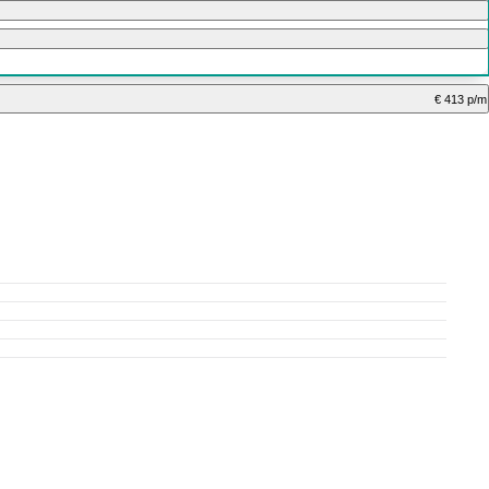
€ 413 p/m