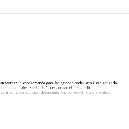
en worden in voorkomende gevallen getoond onder aftrek van acties die
p met de dealer. Stellantis Nederland streeft ernaar dit
e zorg samengesteld maar desondanks kan de werkelijkheid afwijken,
en worden in voorkomende gevallen getoond onder aftrek van acties die
p met de dealer. Stellantis Nederland streeft ernaar dit
e zorg samengesteld maar desondanks kan de werkelijkheid afwijken,