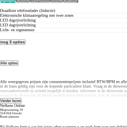
Highlights
Exterieur
Infotainment
Interieur
Uitrusting
Draadloze telefoonlader (Inductie)
Elektronische klimaatregeling met twee zones
LED dagrijverlichting
LED dagrijverlichting
Licht- en regensensor
nog 3 opties
Alle opties
Alle weergegeven prijzen zijn consumentenprijzen inclusief BTW/BPM en afle
in de basis geldig zijn voor de kopende particuliere klant. Vraag in de showroom
voorraadoverzicht zo actueel mogelijk te houden, informeer in de showroom na
vraag in de showroom de details en definitieve verkoopprijs. Aan de informat
Verder lezen
Alle weergegeven prijzen zijn consumentenprijzen inclusief BTW/BPM en afle
Nefkens Online
in de basis geldig zijn voor de kopende particuliere klant. Vraag in de showroom
Meijewetering 19
voorraadoverzicht zo actueel mogelijk te houden, informeer in de showroom na
3543AA Utrecht
Route plannen
vraag in de showroom de details en definitieve verkoopprijs. Aan de informat
Bij Nefkens bent u aan het juiste adres wanneer u op zoek bent naar een elektr