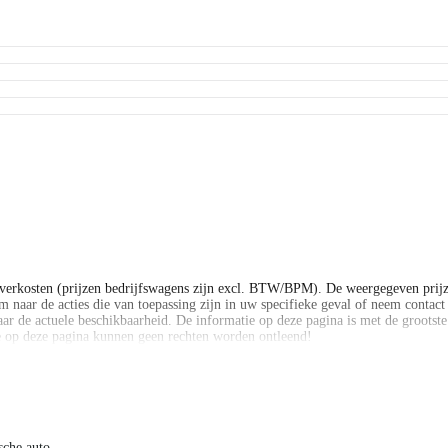
verkosten (prijzen bedrijfswagens zijn excl. BTW/BPM). De weergegeven prijz
 naar de acties die van toepassing zijn in uw specifieke geval of neem contact o
ar de actuele beschikbaarheid. De informatie op deze pagina is met de grootst
ie op deze pagina kunnen geen rechten worden ontleend!
verkosten (prijzen bedrijfswagens zijn excl. BTW/BPM). De weergegeven prijz
 naar de acties die van toepassing zijn in uw specifieke geval of neem contact o
ar de actuele beschikbaarheid. De informatie op deze pagina is met de grootst
ie op deze pagina kunnen geen rechten worden ontleend!
ische auto.