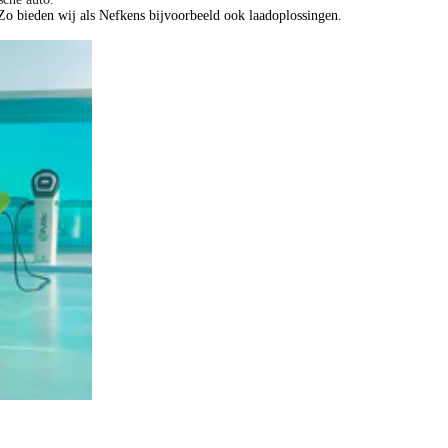
ijke voorraadauto. Hier kunnen geen rechten aan worden ontleend. Vraag onze
. Zo bieden wij als Nefkens bijvoorbeeld ook laadoplossingen.