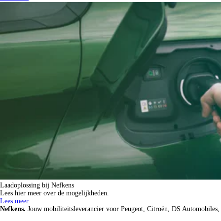
Laadoplossing bij Nefkens
Lees hier meer over de mogelijkheden.
Lees meer
Nefkens.
Jouw mobiliteitsleverancier voor Peugeot, Citroën, DS Automobiles,