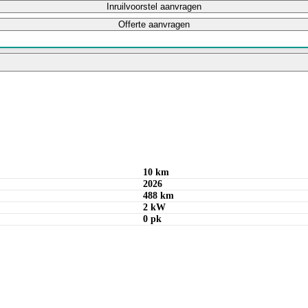
Inruilvoorstel aanvragen
Offerte aanvragen
Bereken maandbedrag
10 km
2026
488 km
2 kW
0 pk