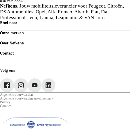
030 606 3834
Van harte welkom!
Nefkens.
Jouw mobiliteitsleverancier voor Peugeot, Citroën,
DS Automobiles, Opel, Alfa Romeo, Abarth, Fiat, Fiat
Professional, Jeep, Lancia, Leapmotor & VAN-Jorn
Snel naar
Ons aanbod
Onze merken
Werkplaatsafspraak maken
Onze diensten
Peugeot
Acties
Over Nefkens
Citroën
DS Automobiles
Onze historie
Opel
Contact
Vrienden van Nefkens
Alfa Romeo
Nefkens anno nu
Contact
Abarth
Vestigingen
Mijn Nefkens
Fiat
Werken bij
Nefkens Emil Frey Schadeservice
Volg ons
Fiat Professional
Nieuws
Jeep
Lancia
Leapmotor
Algemene voorwaarden
Algemene voorwaarden zakelijke markt
Privacy
Cookies