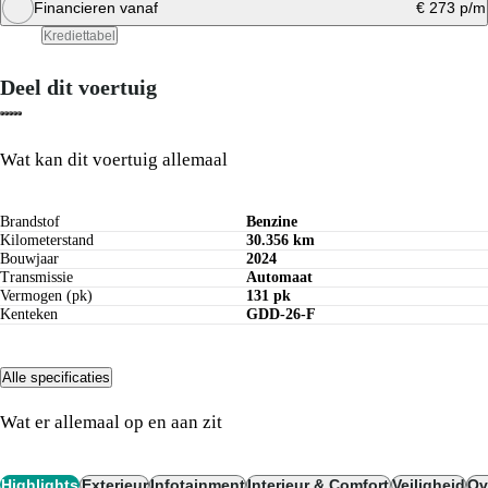
Financieren vanaf
€ 273 p/m
Bereken private lease bedrag
Krediettabel
Deel dit voertuig
Bereken maandbedrag
Wat kan dit voertuig allemaal
Brandstof
Benzine
Kilometerstand
30.356 km
Bouwjaar
2024
Transmissie
Automaat
Vermogen (pk)
131 pk
Kenteken
GDD-26-F
Alle specificaties
Wat er allemaal op en aan zit
Highlights
Exterieur
Infotainment
Interieur & Comfort
Veiligheid
Ov