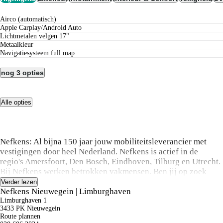
airco (automatisch)
Apple Carplay/Android Auto
lichtmetalen velgen 17"
metaalkleur
navigatiesysteem full map
nog 3 opties
Alle opties
Nefkens: Al bijna 150 jaar jouw mobiliteitsleverancier met
vestigingen door heel Nederland. Nefkens is actief in de
regio's Amersfoort, Den Bosch, Eindhoven, Tilburg en Utrecht.
Bij Nefkens werken betrokken vakmensen. Ben jij op zoek
naar een nieuwe Peugeot, Citroën, DS Automobiles, Opel, Alfa
Verder lezen
Romeo, Abarth, Fiat, Jeep, Lancia, Leapmotor of een gebruikte
Nefkens Nieuwegein | Limburghaven
auto? Wij staan voor je klaar om je snel en vakkundig op weg
Limburghaven 1
3433 PK Nieuwegein
te helpen.
Route plannen