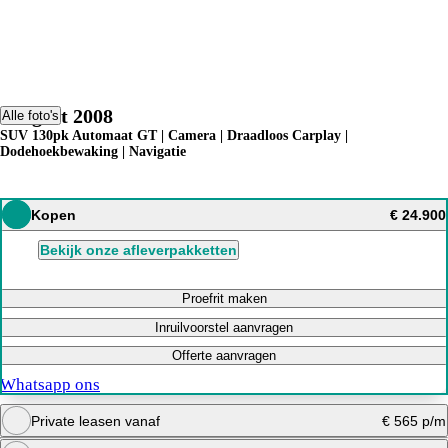
Peugeot 2008
Alle foto's
SUV 130pk Automaat GT | Camera | Draadloos Carplay |
Dodehoekbewaking | Navigatie
Kopen
€ 24.900
Bekijk onze afleverpakketten
Proefrit maken
Inruilvoorstel aanvragen
Offerte aanvragen
Whatsapp ons
Private leasen vanaf
€ 565 p/m