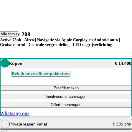
Peugeot 208
Alle foto's
Active 75pk | Airco | Navigatie via Apple Carplay en Android auto |
Cruise control | Centrale vergrendeling | LED dagrijverlichting
Kopen
€ 14.400
Bekijk onze afleverpakketten
Proefrit maken
Inruilvoorstel aanvragen
Offerte aanvragen
Whatsapp ons
Private leasen vanaf
€ 396 p/m