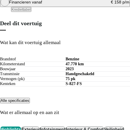
Financieren vanaf
€ 158 p/m
Bereken private lease bedrag
Krediettabel
Deel dit voertuig
Bereken maandbedrag
Wat kan dit voertuig allemaal
Brandstof
Benzine
Kilometerstand
47.770 km
Bouwjaar
2023
Transmissie
Handgeschakeld
Vermogen (pk)
75 pk
Kenteken
S-827-FS
Alle specificaties
Wat er allemaal op en aan zit
Highlights
Exterieur
Infotainment
Interieur & Comfort
Veiligheid