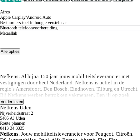
airco
Apple Carplay/Android Auto
bestuurdersstoel in hoogte verstelbaar
Bluetooth telefoonvoorbereiding
Metaallak
Alle opties
Nefkens: Al bijna 150 jaar jouw mobiliteitsleverancier met
vestigingen door heel Nederland. Nefkens is actief in de
regio's Amersfoort, Den Bosch, Eindhoven, Tilburg en Utrecht.
Bij Nefkens werken betrokken vakmensen. Ben jij op zoek
naar een nieuwe Peugeot, Citroën, DS Automobiles, Opel, Alfa
Verder lezen
Romeo, Abarth, Fiat, Jeep, Lancia, Leapmotor of een gebruikte
Nefkens Uden
auto? Wij staan voor je klaar om je snel en vakkundig op weg
Nijverheidsstraat 2
5405 AJ Uden
te helpen.
Route plannen
0413 34 3335
Van harte welkom!
Nefkens.
Jouw mobiliteitsleverancier voor Peugeot, Citroën,