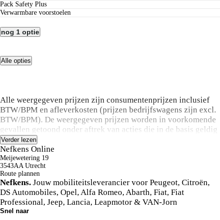
Pack Safety Plus
Verwarmbare voorstoelen
nog 1 optie
Alle opties
Alle weergegeven prijzen zijn consumentenprijzen inclusief
BTW/BPM en afleverkosten (prijzen bedrijfswagens zijn excl.
BTW/BPM). De weergegeven prijzen worden in voorkomende
gevallen getoond onder aftrek van acties die in de basis geldig
zijn voor de kopende particuliere klant. Vraag in de showroom
Verder lezen
naar de acties die van toepassing zijn in uw specifieke geval of
Nefkens Online
neem contact op met de dealer. Stellantis Nederland streeft
Meijewetering 19
3543AA Utrecht
ernaar dit voorraadoverzicht zo actueel mogelijk te houden,
Route plannen
informeer in de showroom naar de actuele beschikbaarheid. De
Nefkens.
Jouw mobiliteitsleverancier voor Peugeot, Citroën,
informatie op deze pagina is met de grootste zorg
DS Automobiles, Opel, Alfa Romeo, Abarth, Fiat, Fiat
samengesteld maar desondanks kan de werkelijkheid afwijken,
Professional, Jeep, Lancia, Leapmotor & VAN-Jorn
vraag in de showroom de details en definitieve verkoopprijs.
Snel naar
Aan de informatie op deze pagina kunnen geen rechten worden