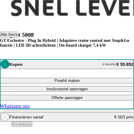
Peugeot 5008
Alle foto's
GT Exclusive - Plug In Hybrid | Adaptieve cruise control met Stop&Go
functie | LED 3D-achterlichten | On-board charger 7,4 kW
Kopen
€ 55.852
€ 58.852
Proefrit maken
Inruilvoorstel aanvragen
Offerte aanvragen
Whatsapp ons
Financieren vanaf
€ 563 p/m
Krediettabel