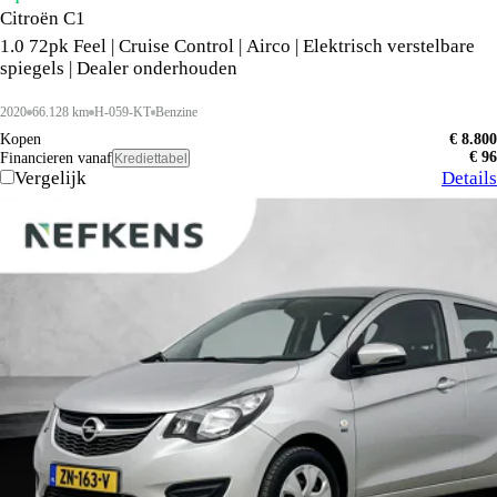
Citroën C1
1.0 72pk Feel | Cruise Control | Airco | Elektrisch verstelbare
spiegels | Dealer onderhouden
2020
66.128 km
H-059-KT
Benzine
Kopen
€ 8.800
€ 96
Financieren vanaf
Krediettabel
Vergelijk
Details