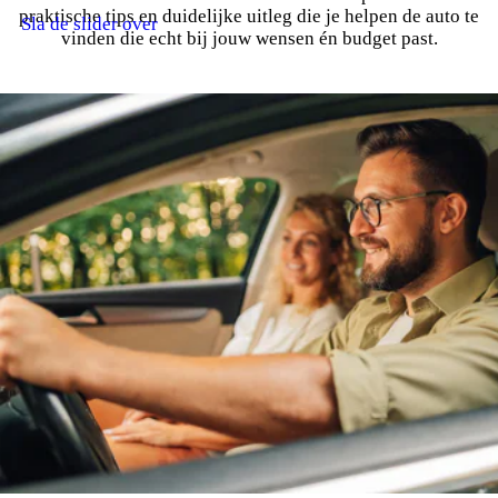
praktische tips en duidelijke uitleg die je helpen de auto te
Sla de slider over
vinden die echt bij jouw wensen én budget past.