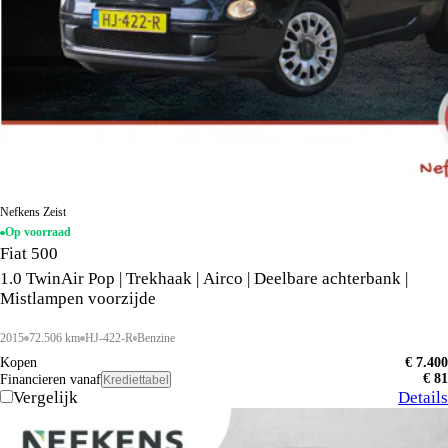
Nefkens Zeist
Op voorraad
Fiat 500
1.0 TwinAir Pop | Trekhaak | Airco | Deelbare achterbank |
Mistlampen voorzijde
2015
72.506 km
HJ-422-R
Benzine
Kopen
€ 7.400
€ 81
Financieren vanaf
Krediettabel
Vergelijk
Details