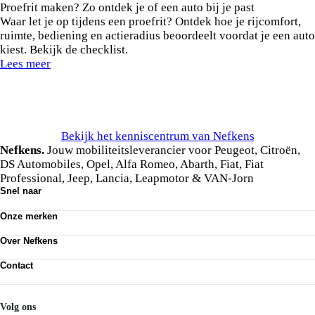
Proefrit maken? Zo ontdek je of een auto bij je past
Waar let je op tijdens een proefrit? Ontdek hoe je rijcomfort,
ruimte, bediening en actieradius beoordeelt voordat je een auto
kiest. Bekijk de checklist.
Lees meer
Bekijk het kenniscentrum van Nefkens
Nefkens.
Jouw mobiliteitsleverancier voor Peugeot, Citroën,
DS Automobiles, Opel, Alfa Romeo, Abarth, Fiat, Fiat
Professional, Jeep, Lancia, Leapmotor & VAN-Jorn
Snel naar
Ons aanbod
Onze merken
Werkplaatsafspraak maken
Onze diensten
Peugeot
Acties
Over Nefkens
Citroën
DS Automobiles
Onze historie
Opel
Contact
Vrienden van Nefkens
Alfa Romeo
Nefkens anno nu
Contact
Abarth
Vestigingen
Mijn Nefkens
Fiat
Werken bij
Nefkens Emil Frey Schadeservice
Volg ons
Fiat Professional
Nieuws