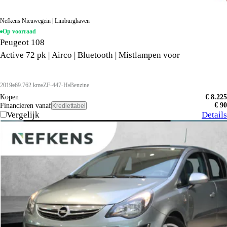
Nefkens Nieuwegein | Limburghaven
Op voorraad
Peugeot 108
Active 72 pk | Airco | Bluetooth | Mistlampen voor
2019
69.762 km
ZF-447-H
Benzine
Kopen
€ 8.225
€ 90
Financieren vanaf
Krediettabel
Vergelijk
Details