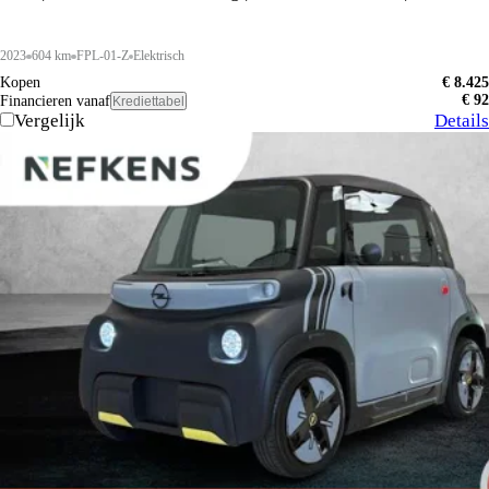
2023
604 km
FPL-01-Z
Elektrisch
Kopen
€ 8.425
€ 92
Financieren vanaf
Krediettabel
Vergelijk
Details