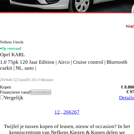
Nefkens Utrecht
Op voorraad
Opel KARL
1.0 75pk 120 Jaar Edition | Airco | Cruise control | Bluetooth
carkit | NL. auto |
2019
46.522 km
ZN-163-V
Benzine
Kopen
€ 8.880
€ 97
Financieren vanaf
Krediettabel
Vergelijk
Details
1
2
...
266
267
Twijfel je tussen kopen of leasen, nieuw of occasion? In het
kenniscentrum van Nefkens Kiezen & Kopen delen we