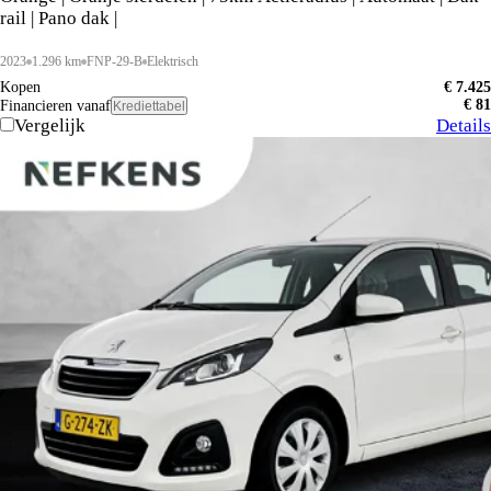
rail | Pano dak |
2023
1.296 km
FNP-29-B
Elektrisch
Kopen
€ 7.425
€ 81
Financieren vanaf
Krediettabel
Vergelijk
Details