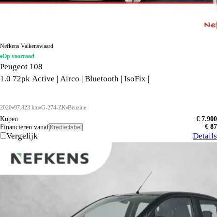
Nefkens Valkenswaard
Op voorraad
Peugeot 108
1.0 72pk Active | Airco | Bluetooth | IsoFix |
2020
97.823 km
G-274-ZK
Benzine
Kopen
€ 7.900
€ 87
Financieren vanaf
Krediettabel
Vergelijk
Details