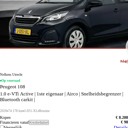
Nefkens Utrecht
Op voorraad
Peugeot 108
1.0 e-VTi Active | 1ste eigenaar | Airco | Snelheidsbegrenzer |
Bluetooth carkit |
2020
74.178 km
J-051-XL
Benzine
Kopen
€ 8.200
€ 90
Financieren vanaf
Krediettabel
Vergelijk
Details