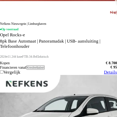
Nefkens Nieuwegein | Limburghaven
Op voorraad
Opel Rocks-e
8pk Base Automaat | Panoramadak | USB- aansluiting |
Telefoonhouder
2024
11.244 km
FTB-34-R
Elektrisch
Kopen
€ 8.700
€ 95
Financieren vanaf
Krediettabel
Vergelijk
Details