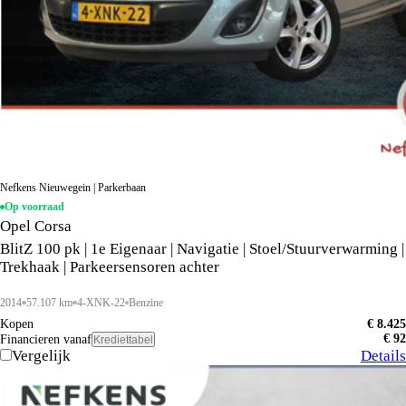
Nefkens Nieuwegein | Parkerbaan
Op voorraad
Opel Corsa
BlitZ 100 pk | 1e Eigenaar | Navigatie | Stoel/Stuurverwarming |
Trekhaak | Parkeersensoren achter
2014
57.107 km
4-XNK-22
Benzine
Kopen
€ 8.425
€ 92
Financieren vanaf
Krediettabel
Vergelijk
Details