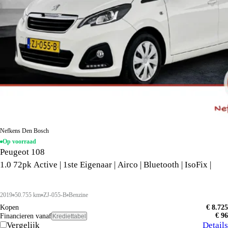
Nefkens Den Bosch
Op voorraad
Peugeot 108
1.0 72pk Active | 1ste Eigenaar | Airco | Bluetooth | IsoFix |
2019
50.755 km
ZJ-055-B
Benzine
Kopen
€ 8.725
€ 96
Financieren vanaf
Krediettabel
Vergelijk
Details