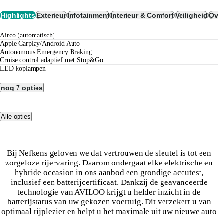
Highlights
Exterieur
Infotainment
Interieur & Comfort
Veiligheid
Ov
airco (automatisch)
Apple Carplay/Android Auto
Autonomous Emergency Braking
cruise control adaptief met Stop&Go
LED koplampen
nog 7 opties
Alle opties
Bij Nefkens geloven we dat vertrouwen de sleutel is tot een
zorgeloze rijervaring. Daarom ondergaat elke elektrische en
hybride occasion in ons aanbod een grondige accutest,
inclusief een batterijcertificaat. Dankzij de geavanceerde
technologie van AVILOO krijgt u helder inzicht in de
batterijstatus van uw gekozen voertuig. Dit verzekert u van
optimaal rijplezier en helpt u het maximale uit uw nieuwe auto