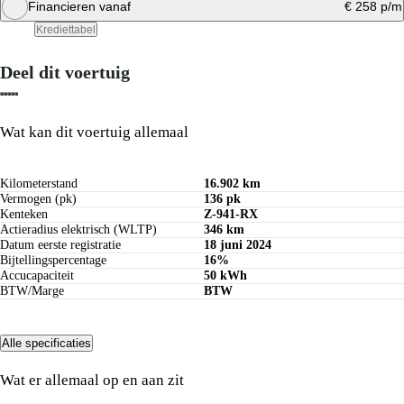
Financieren vanaf
€ 258 p/m
Bereken private lease bedrag
Krediettabel
Deel dit voertuig
Bereken maandbedrag
Wat kan dit voertuig allemaal
Kilometerstand
16.902 km
Vermogen (pk)
136 pk
Kenteken
Z-941-RX
Actieradius elektrisch (WLTP)
346 km
Datum eerste registratie
18 juni 2024
Bijtellingspercentage
16%
Accucapaciteit
50 kWh
BTW/Marge
BTW
Alle specificaties
Wat er allemaal op en aan zit