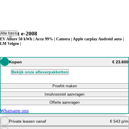
Peugeot e-2008
Alle foto's
EV Allure 50 kWh | Accu 99% | Camera | Apple carplay Android auto |
LM Velgen |
Kopen
€ 23.600
Bekijk onze afleverpakketten
Proefrit maken
Inruilvoorstel aanvragen
Offerte aanvragen
Whatsapp ons
Private leasen vanaf
€ 543 p/m