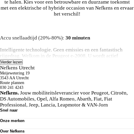
te halen. Kies voor een betrouwbare en duurzame toekomst
met een elektrische of hybride occasion van Nefkens en ervaar
het verschil!
Accu snellaadtijd (20%-80%):
30 minuten
Intelligente technologie. Geen emissies en een fantastisch
rijgedrag. Welkom in de Peugeot e-2008. U wordt actief
onderdeel van de energietransitie met de elektromotor. De auto
Verder lezen
heeft een opmerkelijk lage kilometerstand van slechts 16902
Nefkens Utrecht
Tot de uitrusting behoren ook elektrisch verstelbare
Meijewetering 19
3543 AA Utrecht
voorstoelen, 17 inch lichtmetalen velgen, LED koplampen,
Route plannen
extra getint glas, in delen neerklapbare achterbank en LED-
030 241 4243
achterlichten.
Nefkens.
Jouw mobiliteitsleverancier voor Peugeot, Citroën,
DS Automobiles, Opel, Alfa Romeo, Abarth, Fiat, Fiat
Met het digitale dashboard heeft u essentiële info in beeld.
Professional, Jeep, Lancia, Leapmotor & VAN-Jorn
Altijd, overal. Overzichtelijk en veilig parkeren met de
Snel naar
achteruitrijcamera. Overal en altijd. Met adaptive cruise
Ons aanbod
Onze merken
control houdt de auto zelfstandig afstand tot uw voorligger.
Werkplaatsafspraak maken
Onze diensten
Peugeot
Een veiligheidsverhogende optie waarmee u comfortabel
Acties
Over Nefkens
Citroën
onderweg bent. Dankzij de spraaksturing bedient u