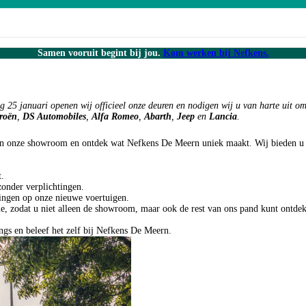
Samen vooruit begint bij jou.
Onze merken
Diensten
Diensten
Service
Kom werken bij Nefkens.
Diensten
Alles over
tel
Peugeot
Mobiliteitsscan
Mobiliteitsscan
Vervangend vervoer
Auto inruilen
Elektrisch rijden
Citroën
Financieren
Financieren
Pechhulp
Financieren
DS Automobiles
Verzekeren
Laadoplossingen
Eurorepar
Occasion lease
Opel
Laadoplossingen
Nefkens VIP
Private lease
Alfa Romeo
Maatwerk bedrijfswagens
Short lease
Fiat
Auto-abonnement
g 25 januari openen wij officieel onze deuren en nodigen wij u van harte uit o
Jeep
Verzekeringen
troën
,
DS Automobiles
,
Alfa Romeo
,
Abarth
,
Jeep
en
Lancia
.
Lancia
Accutest
Leapmotor
Garantie
VAN-Jorn
Waxoyl
 in onze showroom en ontdek wat Nefkens De Meern uniek maakt. Wij bieden u e
Laadoplossingen
t.
onder verplichtingen.
dingen op onze nieuwe voertuigen.
e, zodat u niet alleen de showroom, maar ook de rest van ons pand kunt ontde
ngs en beleef het zelf bij Nefkens De Meern.