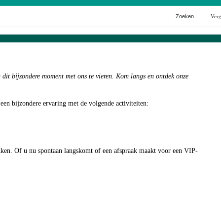
Zoeken
Verg
Alles over
Elektrisch rijden
Private lease
m dit bijzondere moment met ons te vieren. Kom langs en ontdek onze
en bijzondere ervaring met de volgende activiteiten:
kken. Of u nu spontaan langskomt of een afspraak maakt voor een VIP-