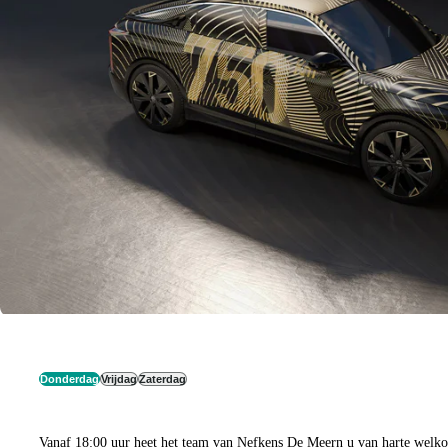
Donderdag
Vrijdag
Zaterdag
Vanaf 18:00 uur heet het team van Nefkens De Meern u van harte welkom 