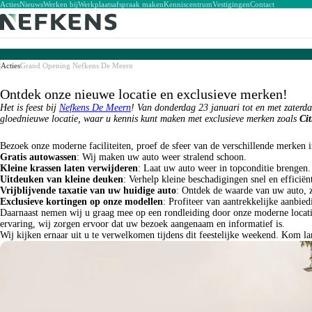
Acties
Nieuws
Werken bij
Werkplaatsafspraak maken
Kenniscentrum
Vestigingen
Contact
Personenauto's
Bedrijfswagens
Private lease
Zakelijk
Werkzaamheden
Campers
Onze merken
Occasions
Zakelijke lease
Schadeherstel
Auto's
Bedrijfswagens
Private lease
Zakelijk & Lease
Service & Schadehers
Voorraad
Voorraad
Peugeot
Fleetsales
Onderhoudsbeurt
Voorraad
Peugeot
Private lease occasion
Short lease
Schade
Acties
Grand Opening Nefkens De Meern
Nieuw
Nieuw
Citroën
Reparatie
Citroën
Operational lease
Ruitschade
Occasions
Occasions
DS Automobiles
APK
Opel
Demo's
Elektrisch
Opel
Banden
Fiat Professional
Ontdek onze nieuwe locatie en exclusieve merken!
Elektrisch
Acties
Alfa Romeo
Accu
Outlet
Abarth
Aircoservice
Het is feest bij
Nefkens De Meern
! Van donderdag 23 januari tot en met zaterda
Acties
Fiat
Seizoenscheck
gloednieuwe locatie, waar u kennis kunt maken met exclusieve merken zoals
Ci
Jeep
Lancia
Leapmotor
Bezoek onze moderne faciliteiten, proef de sfeer van de verschillende merken
Gratis autowassen
: Wij maken uw auto weer stralend schoon.
Kleine krassen laten verwijderen
: Laat uw auto weer in topconditie brengen.
Uitdeuken van kleine deuken
: Verhelp kleine beschadigingen snel en efficiën
Vrijblijvende taxatie van uw huidige auto
: Ontdek de waarde van uw auto, z
Exclusieve kortingen op onze modellen
: Profiteer van aantrekkelijke aanbie
Daarnaast nemen wij u graag mee op een rondleiding door onze moderne locati
ervaring, wij zorgen ervoor dat uw bezoek aangenaam en informatief is.
Wij kijken ernaar uit u te verwelkomen tijdens dit feestelijke weekend. Kom la