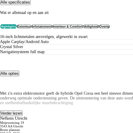
Alle specificaties
Wat er allemaal op en aan zit
Highlights
Exterieur
Infotainment
Interieur & Comfort
Veiligheid
Overig
16-inch lichtmetalen aerovelgen, afgewerkt in zwart
Apple Carplay/Android Auto
Crystal Silver
navigatiesysteem full map
Alle opties
Met z'n extra elektromotor geeft de hybride Opel Corsa een heel nieuwe dimensie
onderweg optimale ondersteuning geven. De uitmonstering van deze auto wordt
en snelheidsafhankelijke stuurbekrachtiging.
Het digitale dashboard is qua lay-out en zichtbaarheid superslim ingedeeld. All
Verder lezen
Connected Services houdt u de auto nog gemakkelijker in topconditie. Elke dag.
Nefkens Utrecht
systeem doet de rest. Met draadloos opladen, DAB ontvangst, regensensor, cruis
Meijewetering 19
3543 AA Utrecht
Route plannen
De intelligente veiligheidssystemen in deze auto waken continu over uw veiligh