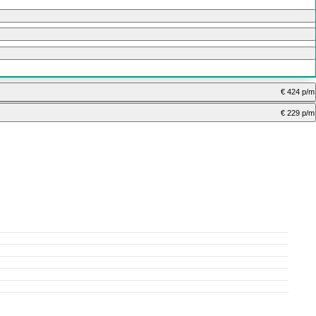
€ 424 p/m
€ 229 p/m