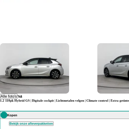
Opel Corsa
Alle foto's
1.2 110pk Hybrid GS | Digitale cockpit | Lichtmetalen velgen | Climate control | Extra getin
Kopen
Bekijk onze afleverpakketten