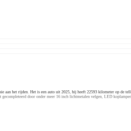
 aan het rijden. Het is een auto uit 2025, hij heeft 22593 kilometer op de telle
 gecompleteerd door onder meer 16 inch lichtmetalen velgen, LED koplampen, e
e functies in één keer in beeld! Onder alle omstandigheden perfect zicht op wat 
 U weet altijd waar u moet zijn, dankzij het full map navigatiesysteem. Met de
e control, keyless entry en centrale deurvergrendeling met afstandsbediening i
eid. Een belangrijke bijdrage aan de veiligheid onderweg levert de verkeersbor