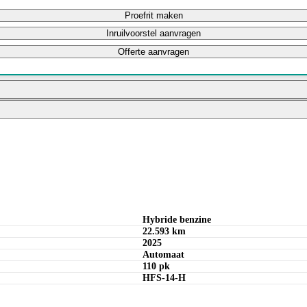
Proefrit maken
Inruilvoorstel aanvragen
Offerte aanvragen
Bereken private lease bedrag
Bereken maandbedrag
Hybride benzine
22.593 km
2025
Automaat
110 pk
HFS-14-H