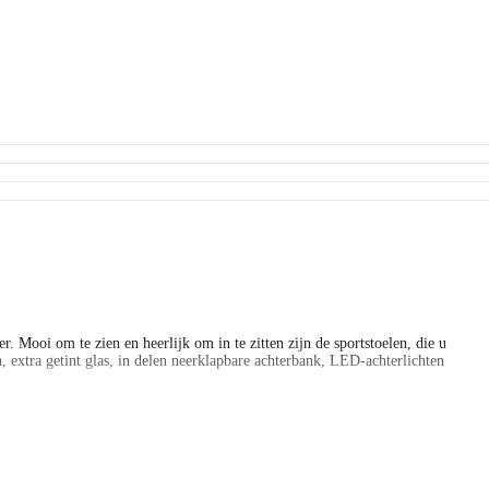
r. Mooi om te zien en heerlijk om in te zitten zijn de sportstoelen, die u
xtra getint glas, in delen neerklapbare achterbank, LED-achterlichten
zich achter de auto afspeelt: de achteruitrijcamera zorgt ervoor! Dankzij
 electronic climate control selecteert u de gewenste temperatuur. Het
s deze auto helemaal compleet.
d-detectie in deze Opel. Een camera houdt de juiste koers binnen de