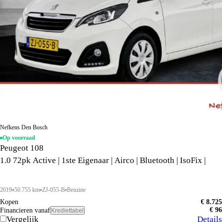
Nefkens Den Bosch
Op voorraad
Peugeot 108
1.0 72pk Active | 1ste Eigenaar | Airco | Bluetooth | IsoFix |
2019
50.755 km
ZJ-055-B
Benzine
Kopen
€ 8.725
€ 96
Financieren vanaf
Krediettabel
Vergelijk
Details