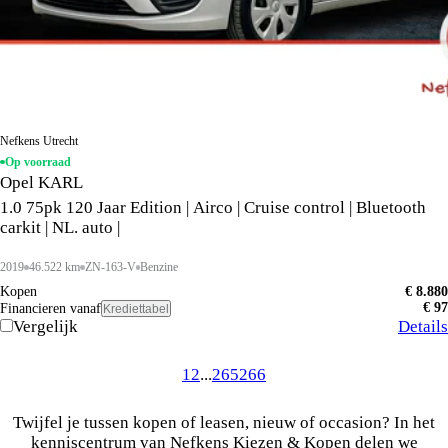
Nefkens Utrecht
Op voorraad
Opel KARL
1.0 75pk 120 Jaar Edition | Airco | Cruise control | Bluetooth
carkit | NL. auto |
2019
46.522 km
ZN-163-V
Benzine
Kopen
€ 8.880
€ 97
Financieren vanaf
Krediettabel
Vergelijk
Details
1
2
...
265
266
Twijfel je tussen kopen of leasen, nieuw of occasion? In het
kenniscentrum van Nefkens Kiezen & Kopen delen we