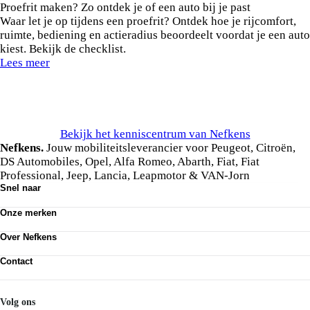
Proefrit maken? Zo ontdek je of een auto bij je past
Waar let je op tijdens een proefrit? Ontdek hoe je rijcomfort,
ruimte, bediening en actieradius beoordeelt voordat je een auto
kiest. Bekijk de checklist.
Lees meer
Bekijk het kenniscentrum van Nefkens
Nefkens.
Jouw mobiliteitsleverancier voor Peugeot, Citroën,
DS Automobiles, Opel, Alfa Romeo, Abarth, Fiat, Fiat
Professional, Jeep, Lancia, Leapmotor & VAN-Jorn
Snel naar
Ons aanbod
Onze merken
Werkplaatsafspraak maken
Onze diensten
Peugeot
Acties
Over Nefkens
Citroën
DS Automobiles
Onze historie
Opel
Contact
Vrienden van Nefkens
Alfa Romeo
Nefkens anno nu
Contact
Abarth
Vestigingen
Mijn Nefkens
Fiat
Werken bij
Nefkens Emil Frey Schadeservice
Volg ons
Fiat Professional
Nieuws