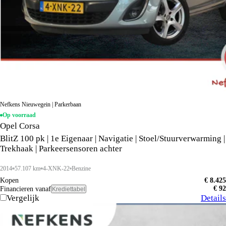
Nefkens Nieuwegein | Parkerbaan
Op voorraad
Opel Corsa
BlitZ 100 pk | 1e Eigenaar | Navigatie | Stoel/Stuurverwarming |
Trekhaak | Parkeersensoren achter
2014
57.107 km
4-XNK-22
Benzine
Kopen
€ 8.425
€ 92
Financieren vanaf
Krediettabel
Vergelijk
Details