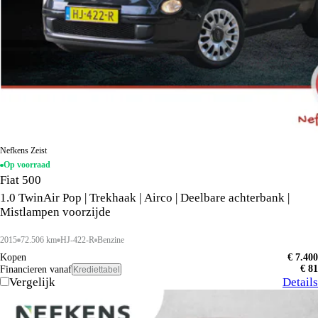
Nefkens Zeist
Op voorraad
Fiat 500
1.0 TwinAir Pop | Trekhaak | Airco | Deelbare achterbank |
Mistlampen voorzijde
2015
72.506 km
HJ-422-R
Benzine
Kopen
€ 7.400
€ 81
Financieren vanaf
Krediettabel
Vergelijk
Details