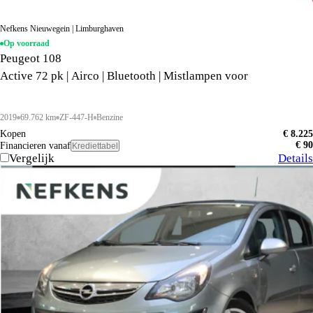
Nefkens Nieuwegein | Limburghaven
Op voorraad
Peugeot 108
Active 72 pk | Airco | Bluetooth | Mistlampen voor
2019
69.762 km
ZF-447-H
Benzine
Kopen
€ 8.225
€ 90
Financieren vanaf
Krediettabel
Vergelijk
Details