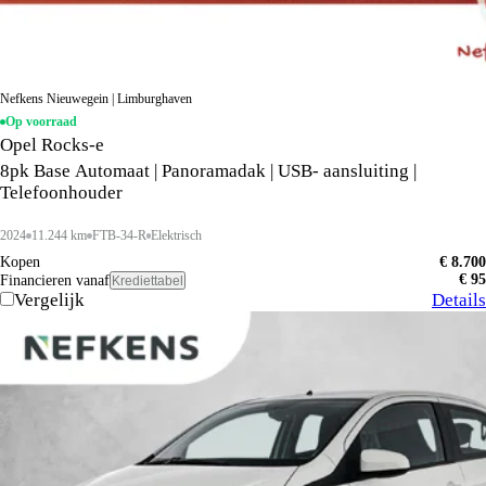
Nefkens Nieuwegein | Limburghaven
Op voorraad
Opel Rocks-e
8pk Base Automaat | Panoramadak | USB- aansluiting |
Telefoonhouder
2024
11.244 km
FTB-34-R
Elektrisch
Kopen
€ 8.700
€ 95
Financieren vanaf
Krediettabel
Vergelijk
Details