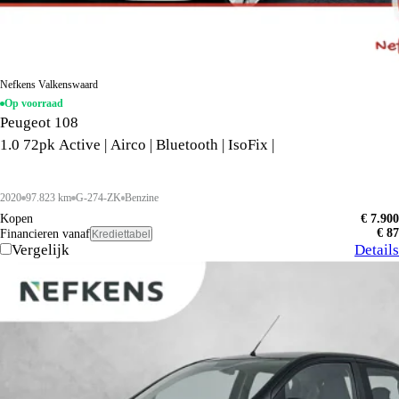
Nefkens Valkenswaard
Op voorraad
Peugeot 108
1.0 72pk Active | Airco | Bluetooth | IsoFix |
2020
97.823 km
G-274-ZK
Benzine
Kopen
€ 7.900
€ 87
Financieren vanaf
Krediettabel
Vergelijk
Details