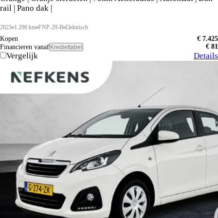
rail | Pano dak |
2023
1.296 km
FNP-29-B
Elektrisch
Kopen
€ 7.425
€ 81
Financieren vanaf
Krediettabel
Vergelijk
Details