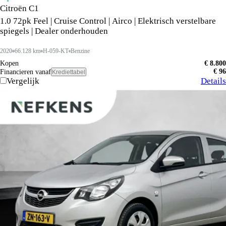
Citroën C1
1.0 72pk Feel | Cruise Control | Airco | Elektrisch verstelbare
spiegels | Dealer onderhouden
2020
66.128 km
H-059-KT
Benzine
Kopen
€ 8.800
€ 96
Financieren vanaf
Krediettabel
Vergelijk
Details