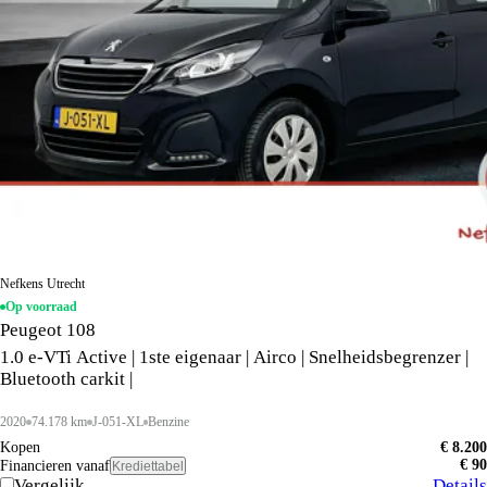
Nefkens Utrecht
Op voorraad
Peugeot 108
1.0 e-VTi Active | 1ste eigenaar | Airco | Snelheidsbegrenzer |
Bluetooth carkit |
2020
74.178 km
J-051-XL
Benzine
Kopen
€ 8.200
€ 90
Financieren vanaf
Krediettabel
Vergelijk
Details