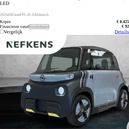
LED
2023
604 km
FPL-01-Z
Elektrisch
Kopen
€ 8.425
€ 92
Financieren vanaf
Krediettabel
Vergelijk
Details