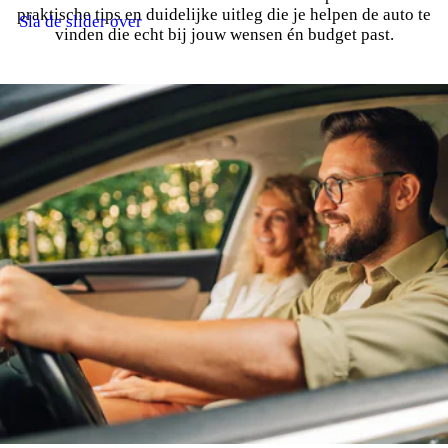
praktische tips en duidelijke uitleg die je helpen de auto te
Sla de slider over
vinden die echt bij jouw wensen én budget past.