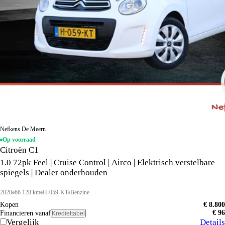
Nefkens De Meern
Op voorraad
Citroën C1
1.0 72pk Feel | Cruise Control | Airco | Elektrisch verstelbare
spiegels | Dealer onderhouden
2020
66.128 km
H-059-KT
Benzine
Kopen
€ 8.800
€ 96
Financieren vanaf
Krediettabel
Vergelijk
Details