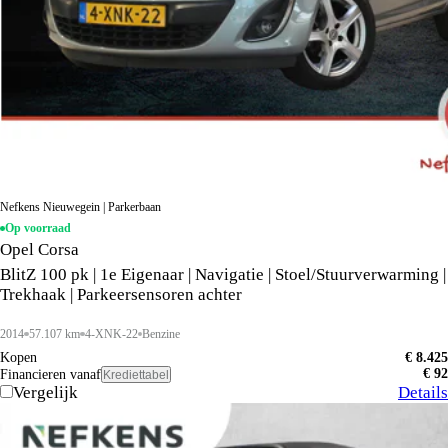
Nefkens Nieuwegein | Parkerbaan
Op voorraad
Opel Corsa
BlitZ 100 pk | 1e Eigenaar | Navigatie | Stoel/Stuurverwarming |
Trekhaak | Parkeersensoren achter
2014
57.107 km
4-XNK-22
Benzine
Kopen
€ 8.425
€ 92
Financieren vanaf
Krediettabel
Vergelijk
Details