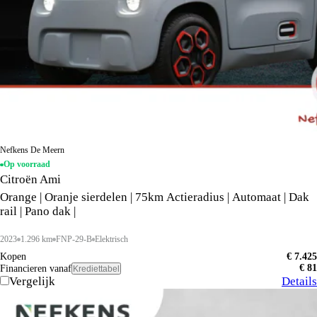
Nefkens De Meern
Op voorraad
Citroën Ami
Orange | Oranje sierdelen | 75km Actieradius | Automaat | Dak
rail | Pano dak |
2023
1.296 km
FNP-29-B
Elektrisch
Kopen
€ 7.425
€ 81
Financieren vanaf
Krediettabel
Vergelijk
Details