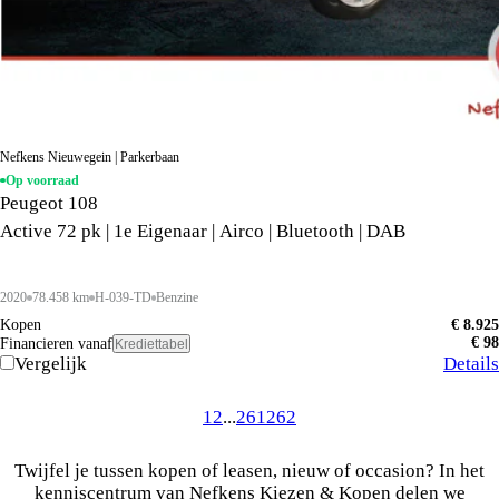
Nefkens Nieuwegein | Parkerbaan
Op voorraad
Peugeot 108
Active 72 pk | 1e Eigenaar | Airco | Bluetooth | DAB
2020
78.458 km
H-039-TD
Benzine
Kopen
€ 8.925
€ 98
Financieren vanaf
Krediettabel
Vergelijk
Details
1
2
...
261
262
Twijfel je tussen kopen of leasen, nieuw of occasion? In het
kenniscentrum van Nefkens Kiezen & Kopen delen we