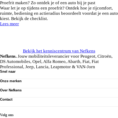
Proefrit maken? Zo ontdek je of een auto bij je past
Waar let je op tijdens een proefrit? Ontdek hoe je rijcomfort,
ruimte, bediening en actieradius beoordeelt voordat je een auto
kiest. Bekijk de checklist.
Lees meer
Bekijk het kenniscentrum van Nefkens
Nefkens.
Jouw mobiliteitsleverancier voor Peugeot, Citroën,
DS Automobiles, Opel, Alfa Romeo, Abarth, Fiat, Fiat
Professional, Jeep, Lancia, Leapmotor & VAN-Jorn
Snel naar
Ons aanbod
Onze merken
Werkplaatsafspraak maken
Onze diensten
Peugeot
Acties
Over Nefkens
Citroën
DS Automobiles
Onze historie
Opel
Contact
Vrienden van Nefkens
Alfa Romeo
Nefkens anno nu
Contact
Abarth
Vestigingen
Mijn Nefkens
Fiat
Werken bij
Nefkens Emil Frey Schadeservice
Volg ons
Fiat Professional
Nieuws