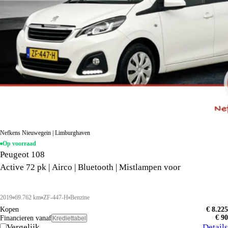
Nefkens Nieuwegein | Limburghaven
Op voorraad
Peugeot 108
Active 72 pk | Airco | Bluetooth | Mistlampen voor
2019
69.762 km
ZF-447-H
Benzine
Kopen
€ 8.225
€ 90
Financieren vanaf
Krediettabel
Vergelijk
Details