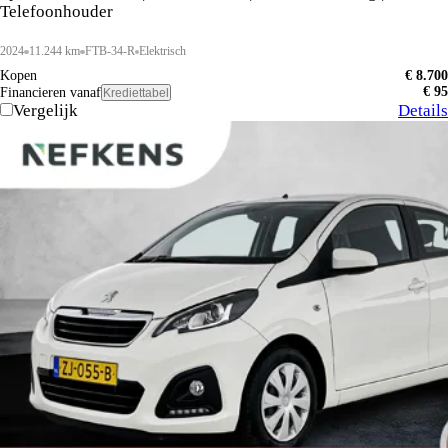
Telefoonhouder
2024
11.244 km
FTB-34-R
Elektrisch
Kopen
€ 8.700
€ 95
Financieren vanaf
Krediettabel
Vergelijk
Details