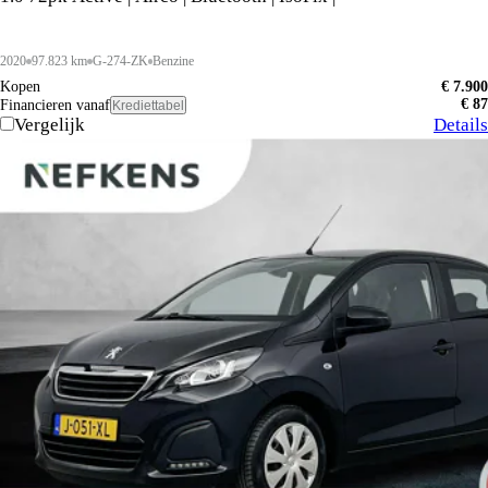
2020
97.823 km
G-274-ZK
Benzine
Kopen
€ 7.900
€ 87
Financieren vanaf
Krediettabel
Vergelijk
Details