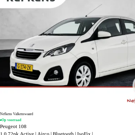
Nefkens Valkenswaard
Op voorraad
Peugeot 108
1.0 72pk Active | Airco | Bluetooth | IsoFix |