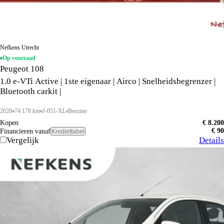
Nefkens Utrecht
Op voorraad
Peugeot 108
1.0 e-VTi Active | 1ste eigenaar | Airco | Snelheidsbegrenzer |
Bluetooth carkit |
2020
74.178 km
J-051-XL
Benzine
Kopen
€ 8.200
€ 90
Financieren vanaf
Krediettabel
Vergelijk
Details