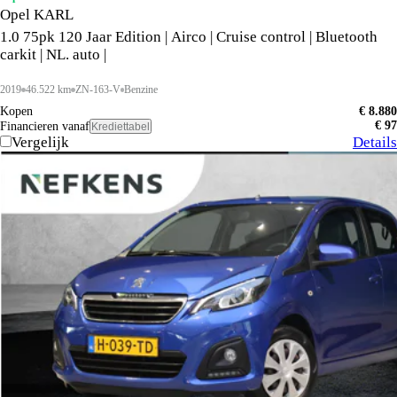
Opel KARL
1.0 75pk 120 Jaar Edition | Airco | Cruise control | Bluetooth
carkit | NL. auto |
2019
46.522 km
ZN-163-V
Benzine
Kopen
€ 8.880
€ 97
Financieren vanaf
Krediettabel
Vergelijk
Details