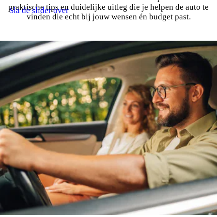
praktische tips en duidelijke uitleg die je helpen de auto te
Sla de slider over
vinden die echt bij jouw wensen én budget past.