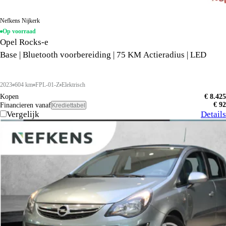
Nefkens Nijkerk
Op voorraad
Opel Rocks-e
Base | Bluetooth voorbereiding | 75 KM Actieradius | LED
2023
604 km
FPL-01-Z
Elektrisch
Kopen
€ 8.425
€ 92
Financieren vanaf
Krediettabel
Vergelijk
Details