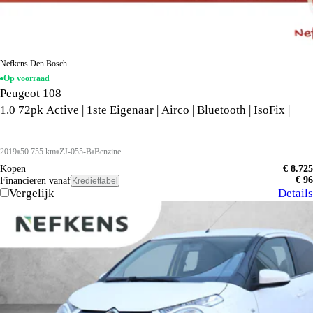
Nefkens Den Bosch
Op voorraad
Peugeot 108
1.0 72pk Active | 1ste Eigenaar | Airco | Bluetooth | IsoFix |
2019
50.755 km
ZJ-055-B
Benzine
Kopen
€ 8.725
€ 96
Financieren vanaf
Krediettabel
Vergelijk
Details