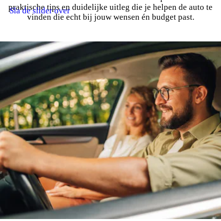
praktische tips en duidelijke uitleg die je helpen de auto te
Sla de slider over
vinden die echt bij jouw wensen én budget past.