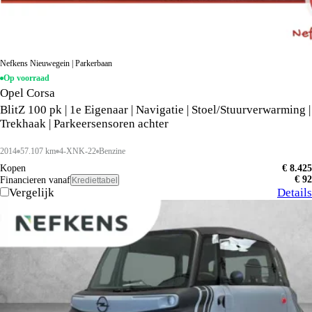
Nefkens Nieuwegein | Parkerbaan
Op voorraad
Opel Corsa
BlitZ 100 pk | 1e Eigenaar | Navigatie | Stoel/Stuurverwarming |
Trekhaak | Parkeersensoren achter
2014
57.107 km
4-XNK-22
Benzine
Kopen
€ 8.425
€ 92
Financieren vanaf
Krediettabel
Vergelijk
Details