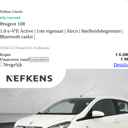
Nefkens Utrecht
Op voorraad
Peugeot 108
1.0 e-VTi Active | 1ste eigenaar | Airco | Snelheidsbegrenzer |
Bluetooth carkit |
2020
74.178 km
J-051-XL
Benzine
Kopen
€ 8.200
€ 90
Financieren vanaf
Krediettabel
Vergelijk
Details