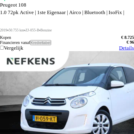
Peugeot 108
1.0 72pk Active | 1ste Eigenaar | Airco | Bluetooth | IsoFix |
2019
50.755 km
ZJ-055-B
Benzine
Kopen
€ 8.725
€ 96
Financieren vanaf
Krediettabel
Vergelijk
Details