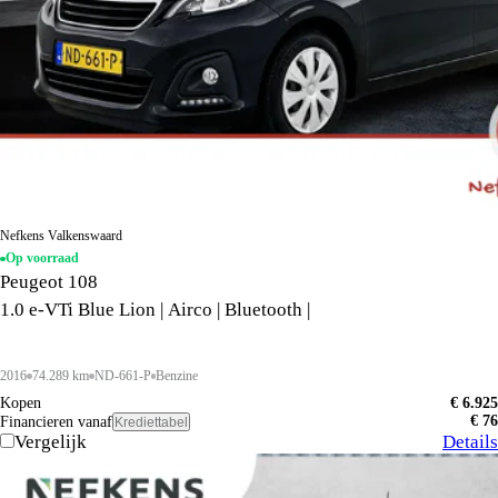
Nefkens Valkenswaard
Op voorraad
Peugeot 108
1.0 e-VTi Blue Lion | Airco | Bluetooth |
2016
74.289 km
ND-661-P
Benzine
Kopen
€ 6.925
€ 76
Financieren vanaf
Krediettabel
Vergelijk
Details