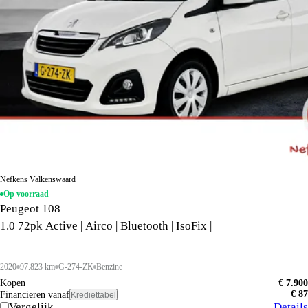
Nefkens Valkenswaard
Op voorraad
Peugeot 108
1.0 72pk Active | Airco | Bluetooth | IsoFix |
2020
97.823 km
G-274-ZK
Benzine
Kopen
€ 7.900
€ 87
Financieren vanaf
Krediettabel
Vergelijk
Details