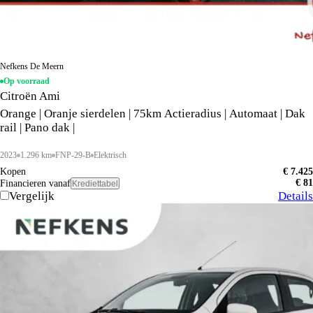
Nefkens De Meern
Op voorraad
Citroën Ami
Orange | Oranje sierdelen | 75km Actieradius | Automaat | Dak
rail | Pano dak |
2023
1.296 km
FNP-29-B
Elektrisch
Kopen
€ 7.425
€ 81
Financieren vanaf
Krediettabel
Vergelijk
Details