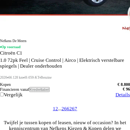
Nefkens De Meern
Op voorraad
Citroën C1
1.0 72pk Feel | Cruise Control | Airco | Elektrisch verstelbare
spiegels | Dealer onderhouden
2020
66.128 km
H-059-KT
Benzine
Kopen
€ 8.800
€ 96
Financieren vanaf
Krediettabel
Vergelijk
Details
1
2
...
266
267
Twijfel je tussen kopen of leasen, nieuw of occasion? In het
kenniscentrum van Nefkens Kiezen & Kopen delen we