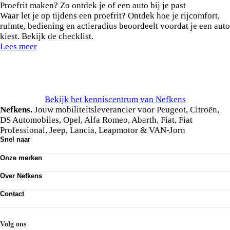
Proefrit maken? Zo ontdek je of een auto bij je past
Waar let je op tijdens een proefrit? Ontdek hoe je rijcomfort,
ruimte, bediening en actieradius beoordeelt voordat je een auto
kiest. Bekijk de checklist.
Lees meer
Bekijk het kenniscentrum van Nefkens
Nefkens.
Jouw mobiliteitsleverancier voor Peugeot, Citroën,
DS Automobiles, Opel, Alfa Romeo, Abarth, Fiat, Fiat
Professional, Jeep, Lancia, Leapmotor & VAN-Jorn
Snel naar
Ons aanbod
Onze merken
Werkplaatsafspraak maken
Onze diensten
Peugeot
Acties
Over Nefkens
Citroën
DS Automobiles
Onze historie
Opel
Contact
Vrienden van Nefkens
Alfa Romeo
Nefkens anno nu
Contact
Abarth
Vestigingen
Mijn Nefkens
Fiat
Werken bij
Nefkens Emil Frey Schadeservice
Volg ons
Fiat Professional
Nieuws