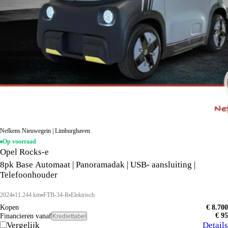
Nefkens Nieuwegein | Limburghaven
Op voorraad
Opel Rocks-e
8pk Base Automaat | Panoramadak | USB- aansluiting |
Telefoonhouder
2024
11.244 km
FTB-34-R
Elektrisch
Kopen
€ 8.700
€ 95
Financieren vanaf
Krediettabel
Vergelijk
Details