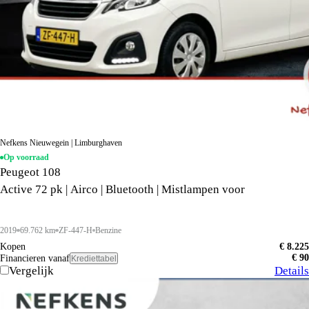
Nefkens Nieuwegein | Limburghaven
Op voorraad
Peugeot 108
Active 72 pk | Airco | Bluetooth | Mistlampen voor
2019
69.762 km
ZF-447-H
Benzine
Kopen
€ 8.225
€ 90
Financieren vanaf
Krediettabel
Vergelijk
Details