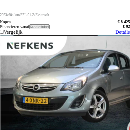
2023
604 km
FPL-01-Z
Elektrisch
Kopen
€ 8.425
€ 92
Financieren vanaf
Krediettabel
Vergelijk
Details