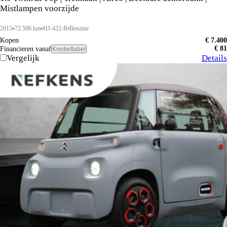
Mistlampen voorzijde
2015
72.506 km
HJ-422-R
Benzine
Kopen
€ 7.400
€ 81
Financieren vanaf
Krediettabel
Vergelijk
Details