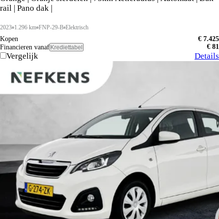
rail | Pano dak |
2023
1.296 km
FNP-29-B
Elektrisch
Kopen
€ 7.425
€ 81
Financieren vanaf
Krediettabel
Vergelijk
Details