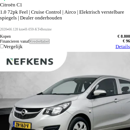
Citroën C1
1.0 72pk Feel | Cruise Control | Airco | Elektrisch verstelbare
spiegels | Dealer onderhouden
2020
66.128 km
H-059-KT
Benzine
Kopen
€ 8.800
€ 96
Financieren vanaf
Krediettabel
Vergelijk
Details