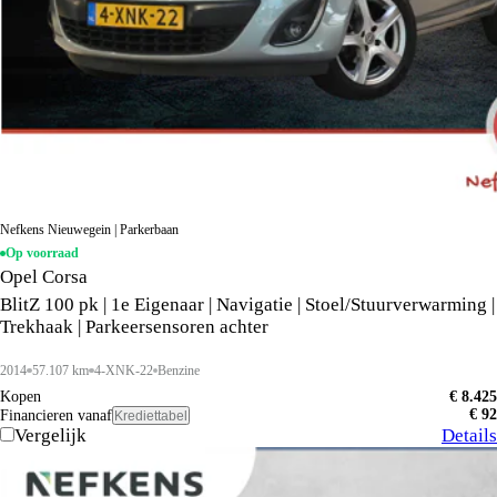
Nefkens Nieuwegein | Parkerbaan
Op voorraad
Opel Corsa
BlitZ 100 pk | 1e Eigenaar | Navigatie | Stoel/Stuurverwarming |
Trekhaak | Parkeersensoren achter
2014
57.107 km
4-XNK-22
Benzine
Kopen
€ 8.425
€ 92
Financieren vanaf
Krediettabel
Vergelijk
Details