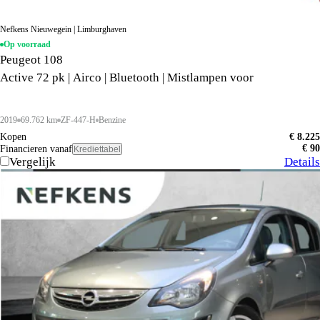
Nefkens Nieuwegein | Limburghaven
Op voorraad
Peugeot 108
Active 72 pk | Airco | Bluetooth | Mistlampen voor
2019
69.762 km
ZF-447-H
Benzine
Kopen
€ 8.225
€ 90
Financieren vanaf
Krediettabel
Vergelijk
Details