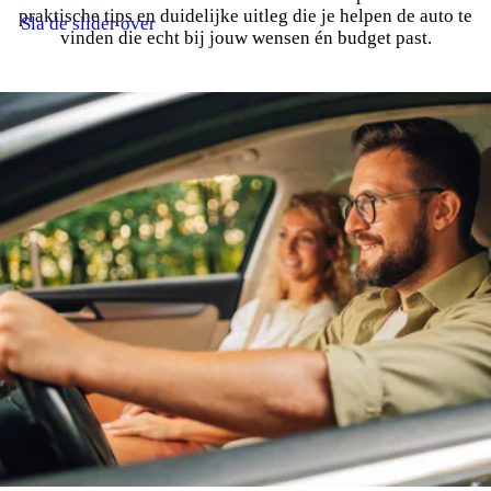
praktische tips en duidelijke uitleg die je helpen de auto te
Sla de slider over
vinden die echt bij jouw wensen én budget past.