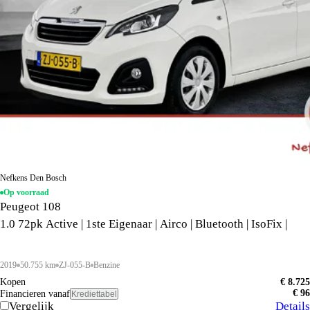
Nefkens Den Bosch
Op voorraad
Peugeot 108
1.0 72pk Active | 1ste Eigenaar | Airco | Bluetooth | IsoFix |
2019
50.755 km
ZJ-055-B
Benzine
Kopen
€ 8.725
€ 96
Financieren vanaf
Krediettabel
Vergelijk
Details