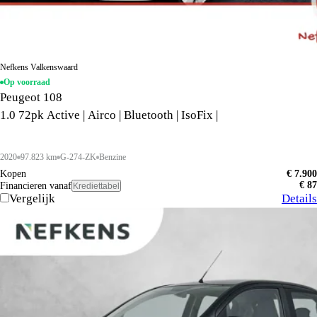
Nefkens Valkenswaard
Op voorraad
Peugeot 108
1.0 72pk Active | Airco | Bluetooth | IsoFix |
2020
97.823 km
G-274-ZK
Benzine
Kopen
€ 7.900
€ 87
Financieren vanaf
Krediettabel
Vergelijk
Details