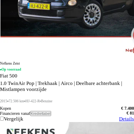
Nefkens Zeist
Op voorraad
Fiat 500
1.0 TwinAir Pop | Trekhaak | Airco | Deelbare achterbank |
Mistlampen voorzijde
2015
72.506 km
HJ-422-R
Benzine
Kopen
€ 7.400
€ 81
Financieren vanaf
Krediettabel
Vergelijk
Details