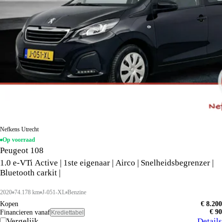
Nefkens Utrecht
Op voorraad
Peugeot 108
1.0 e-VTi Active | 1ste eigenaar | Airco | Snelheidsbegrenzer |
Bluetooth carkit |
2020
74.178 km
J-051-XL
Benzine
Kopen
€ 8.200
€ 90
Financieren vanaf
Krediettabel
Vergelijk
Details