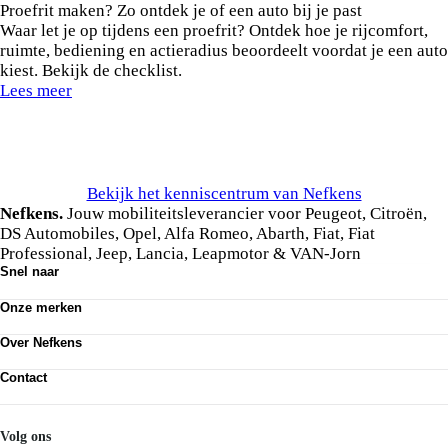
Proefrit maken? Zo ontdek je of een auto bij je past
Waar let je op tijdens een proefrit? Ontdek hoe je rijcomfort,
ruimte, bediening en actieradius beoordeelt voordat je een auto
kiest. Bekijk de checklist.
Lees meer
Bekijk het kenniscentrum van Nefkens
Nefkens.
Jouw mobiliteitsleverancier voor Peugeot, Citroën,
DS Automobiles, Opel, Alfa Romeo, Abarth, Fiat, Fiat
Professional, Jeep, Lancia, Leapmotor & VAN-Jorn
Snel naar
Ons aanbod
Onze merken
Werkplaatsafspraak maken
Onze diensten
Peugeot
Acties
Over Nefkens
Citroën
DS Automobiles
Onze historie
Opel
Contact
Vrienden van Nefkens
Alfa Romeo
Nefkens anno nu
Contact
Abarth
Vestigingen
Mijn Nefkens
Fiat
Werken bij
Nefkens Emil Frey Schadeservice
Volg ons
Fiat Professional
Nieuws