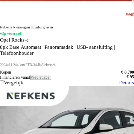
Nefkens Nieuwegein | Limburghaven
Op voorraad
Opel Rocks-e
8pk Base Automaat | Panoramadak | USB- aansluiting |
Telefoonhouder
2024
11.244 km
FTB-34-R
Elektrisch
Kopen
€ 8.700
€ 95
Financieren vanaf
Krediettabel
Vergelijk
Details