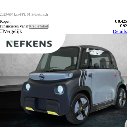
2023
604 km
FPL-01-Z
Elektrisch
Kopen
€ 8.425
€ 92
Financieren vanaf
Krediettabel
Vergelijk
Details