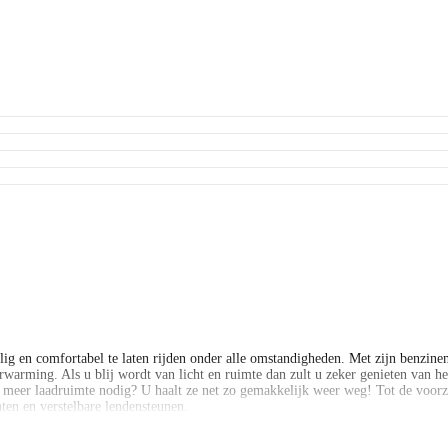
ilig en comfortabel te laten rijden onder alle omstandigheden. Met zijn benzine
erwarming. Als u blij wordt van licht en ruimte dan zult u zeker genieten van 
. En meer laadruimte nodig? U haalt ze net zo gemakkelijk weer weg! Tot de voo
ten en verstelbare lendensteunen.
shboard. Niets achter deze auto blijft verborgen door de achteruitrijcamera. Een