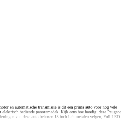
motor en automatische transmissie is dit een prima auto voor nog vele
het elektrisch bediende panoramadak. Kijk eens hoe handig: deze Peugeot
rzieningen van deze auto behoren 18 inch lichtmetalen velgen, Full LED
 veilig gevoel! Adaptive cruise control is veilig en comfortabel. De