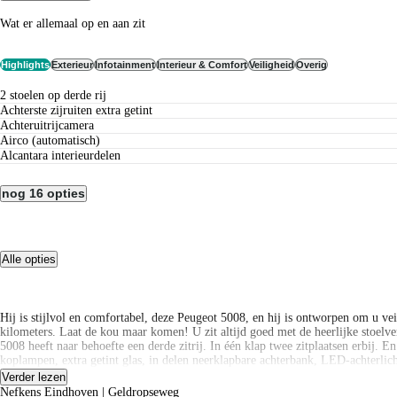
Wat er allemaal op en aan zit
Highlights
Exterieur
Infotainment
Interieur & Comfort
Veiligheid
Overig
2 stoelen op derde rij
Achterste zijruiten extra getint
Achteruitrijcamera
airco (automatisch)
alcantara interieurdelen
nog 16 opties
Alle opties
Hij is stijlvol en comfortabel, deze Peugeot 5008, en hij is ontworpen om u ve
kilometers. Laat de kou maar komen! U zit altijd goed met de heerlijke stoelv
5008 heeft naar behoefte een derde zitrij. In één klap twee zitplaatsen erbij
koplampen, extra getint glas, in delen neerklapbare achterbank, LED-achterlich
Verder lezen
Rijfuncties worden glashelder en overzichtelijk weergegeven via het digitale da
Nefkens Eindhoven | Geldropseweg