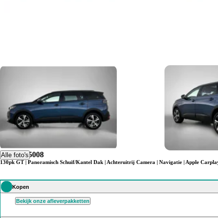
Peugeot 5008
Alle foto's
130pk GT | Panoramisch Schuif/Kantel Dak | Achteruitrij Camera | Navigatie | Apple Carpla
Kopen
Bekijk onze afleverpakketten