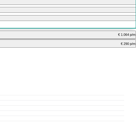
€ 1.064 p/m
€ 290 p/m