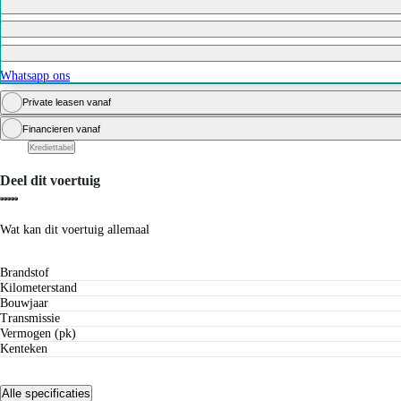
Whatsapp ons
Private leasen vanaf
Financieren vanaf
Krediettabel
Deel dit voertuig
Wat kan dit voertuig allemaal
Brandstof
Kilometerstand
Bouwjaar
Transmissie
Vermogen (pk)
Kenteken
Alle specificaties