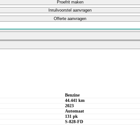
Proefrit maken
Inruilvoorstel aanvragen
Offerte aanvragen
Bereken private lease bedrag
Bereken maandbedrag
Benzine
44.441 km
2023
Automaat
131 pk
S-828-FD