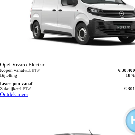
Opel Vivaro Electric
Kopen vanaf
€ 38.400
excl. BTW
Bijtelling
18%
Lease p/m vanaf
Zakelijk
€ 301
excl. BTW
Ontdek meer